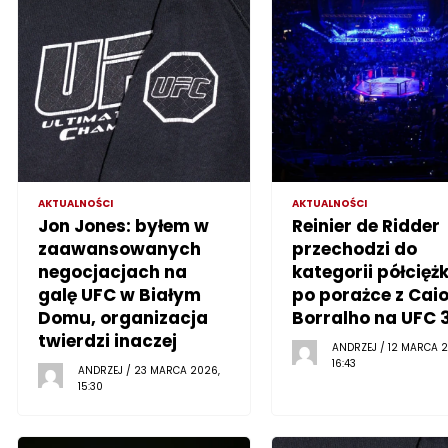
AKTUALNOŚCI
AKTUALNOŚCI
Jon Jones: byłem w
Reinier de Ridder
zaawansowanych
przechodzi do
negocjacjach na
kategorii półciężk
galę UFC w Białym
po porażce z Cai
Domu, organizacja
Borralho na UFC 
twierdzi inaczej
ANDRZEJ / 12 MARCA 2
16:43
ANDRZEJ / 23 MARCA 2026,
15:30