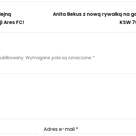
lejną
Anita Bekus z nową rywalką na ga
i Ares FC!
KSW 7
publikowany.
Wymagane pola są oznaczone
*
Adres e-mail
*