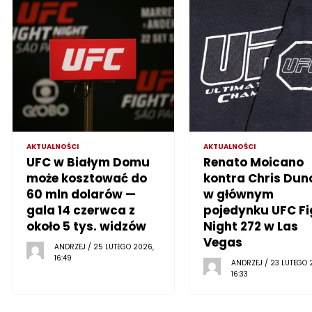
AKTUALNOŚCI
AKTUALNOŚCI
UFC w Białym Domu
Renato Moicano
może kosztować do
kontra Chris Dun
60 mln dolarów —
w głównym
gala 14 czerwca z
pojedynku UFC Fi
około 5 tys. widzów
Night 272 w Las
Vegas
ANDRZEJ / 25 LUTEGO 2026,
16:49
ANDRZEJ / 23 LUTEGO 
16:33