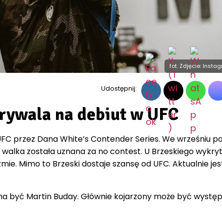
fot. Zdjęcie: Insta
Udostępnij:
 rywala na debiut w UFC
 UFC przez Dana White’s Contender Series. We wrześniu p
 walka została uznana za no contest. U Brzeskiego wykry
ie. Mimo to Brzeski dostaje szansę od UFC. Aktualnie jest
ma być Martin Buday. Głównie kojarzony może być wystę