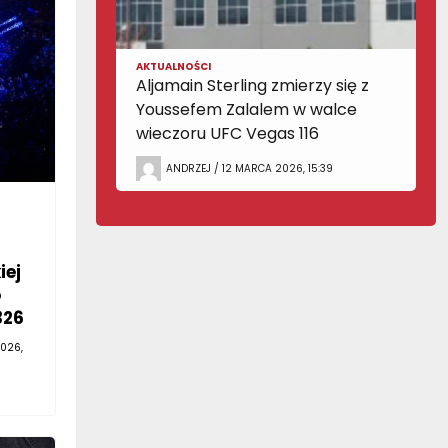
AKTUALNOŚCI
Aljamain Sterling zmierzy się z
Youssefem Zalalem w walce
wieczoru UFC Vegas 116
ANDRZEJ / 12 MARCA 2026, 15:39
iej
o
326
026,