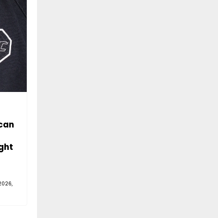
can
ght
2026,