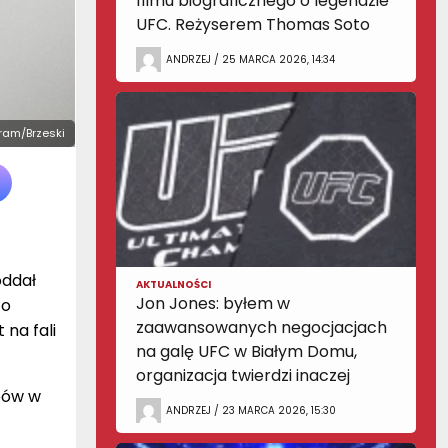
filmu biograficznego o legendzie
UFC. Reżyserem Thomas Soto
ANDRZEJ / 25 MARCA 2026, 14:34
gram/Brzeski
oddał
AKTUALNOŚCI
Jon Jones: byłem w
to
zaawansowanych negocjacjach
 na fali
na galę UFC w Białym Domu,
organizacja twierdzi inaczej
pów w
ANDRZEJ / 23 MARCA 2026, 15:30