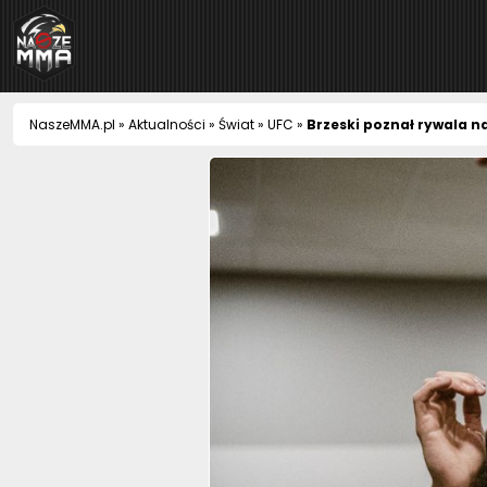
NaszeMMA
NaszeMMA.pl
»
Aktualności
»
Świat
»
UFC
»
Brzeski poznał rywala n