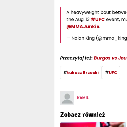
A heavyweight bout between
the Aug. 13
#UFC
event, mu
@MMAJunkie
.
— Nolan King (@mma_kin
Przeczytaj też:
Burgos vs Jou
#
#
Łukasz Brzeski
UFC
KAMIL
Zobacz również