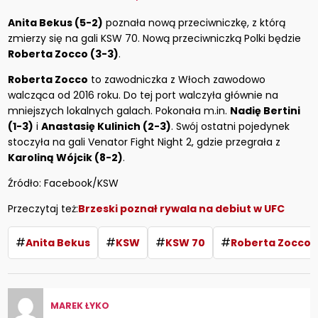
Anita Bekus (5-2)
poznała nową przeciwniczkę, z którą
zmierzy się na gali KSW 70. Nową przeciwniczką Polki będzie
Roberta Zocco (3-3)
.
Roberta Zocco
to zawodniczka z Włoch zawodowo
walcząca od 2016 roku. Do tej port walczyła głównie na
mniejszych lokalnych galach. Pokonała m.in.
Nadię Bertini
(1-3)
i
Anastasię Kulinich (2-3)
. Swój ostatni pojedynek
stoczyła na gali Venator Fight Night 2, gdzie przegrała z
Karoliną Wójcik (8-2)
.
Źródło: Facebook/KSW
Przeczytaj też:
Brzeski poznał rywala na debiut w UFC
#
#
#
#
Anita Bekus
KSW
KSW 70
Roberta Zocco
MAREK ŁYKO