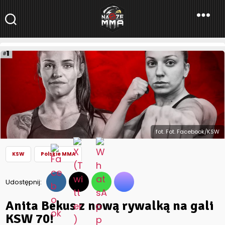
NaszeMMA
NaszeMMA.pl
»
Aktualności
»
Polskie MMA
»
KSW
»
Anita Bekus z
nową rywalką na gali KSW 70!
fot. Fot. Facebook/KSW
KSW
Polskie MMA
Udostępnij:
Anita Bekus z nową rywalką na gali
KSW 70!