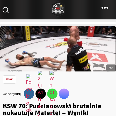
NaszeMMA
NaszeMMA.pl
»
Aktualności
»
Polskie MMA
»
KSW
»
KSW 70:
Pudzianowski brutalnie nokautuje Materlę! – Wyniki (Wideo)
fot.
KSW
Udostępnij:
KSW 70: Pudzianowski brutalnie
nokautuje Materlę! – Wyniki