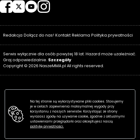
Redakcja
Dołącz do nas!
Kontakt
Reklama
Polityka prywatności
Serwis wyłącznie dla osób powyżej 18 lat. Hazard może uzależniać.
Szczegóły
Graj odpowiedzialnie.
Copyright © 2026 NaszeMMA.pl All rights reserved.
Na tej stronie są wykorzystywane pliki cookies. Stosujemy
je w celach zapewnienia maksymalnej wygody przy
korzystaniu z naszych serwisów. Korzystając ze strony
wyrażasz zgodę na używanie cookie, zgodnie z aktualnymi
ustawieniami przeglądarki oraz akceptujesz naszą
politykę prywatności.