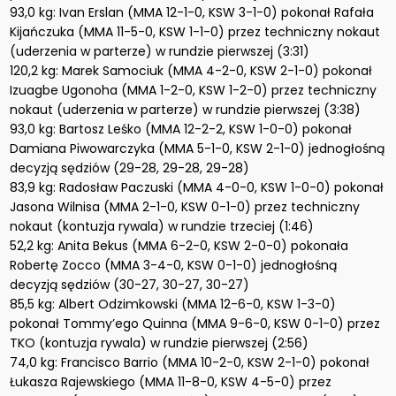
93,0 kg: Ivan Erslan (MMA 12-1-0, KSW 3-1-0) pokonał Rafała
Kijańczuka (MMA 11-5-0, KSW 1-1-0) przez techniczny nokaut
(uderzenia w parterze) w rundzie pierwszej (3:31)
120,2 kg: Marek Samociuk (MMA 4-2-0, KSW 2-1-0) pokonał
Izuagbe Ugonoha (MMA 1-2-0, KSW 1-2-0) przez techniczny
nokaut (uderzenia w parterze) w rundzie pierwszej (3:38)
93,0 kg: Bartosz Leśko (MMA 12-2-2, KSW 1-0-0) pokonał
Damiana Piwowarczyka (MMA 5-1-0, KSW 2-1-0) jednogłośną
decyzją sędziów (29-28, 29-28, 29-28)
83,9 kg: Radosław Paczuski (MMA 4-0-0, KSW 1-0-0) pokonał
Jasona Wilnisa (MMA 2-1-0, KSW 0-1-0) przez techniczny
nokaut (kontuzja rywala) w rundzie trzeciej (1:46)
52,2 kg: Anita Bekus (MMA 6-2-0, KSW 2-0-0) pokonała
Robertę Zocco (MMA 3-4-0, KSW 0-1-0) jednogłośną
decyzją sędziów (30-27, 30-27, 30-27)
85,5 kg: Albert Odzimkowski (MMA 12-6-0, KSW 1-3-0)
pokonał Tommy’ego Quinna (MMA 9-6-0, KSW 0-1-0) przez
TKO (kontuzja rywala) w rundzie pierwszej (2:56)
74,0 kg: Francisco Barrio (MMA 10-2-0, KSW 2-1-0) pokonał
Łukasza Rajewskiego (MMA 11-8-0, KSW 4-5-0) przez