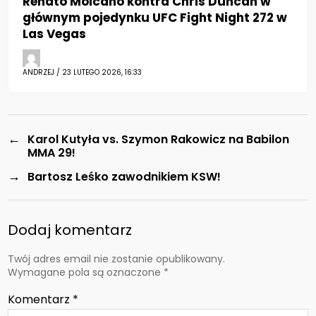
Renato Moicano kontra Chris Duncan w
głównym pojedynku UFC Fight Night 272 w
Las Vegas
ANDRZEJ / 23 LUTEGO 2026, 16:33
←
Karol Kutyła vs. Szymon Rakowicz na Babilon
MMA 29!
→
Bartosz Leśko zawodnikiem KSW!
Dodaj komentarz
Twój adres email nie zostanie opublikowany.
Wymagane pola są oznaczone
*
Komentarz
*