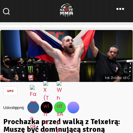
NaszeMMA
NaszeMMA.pl
»
Aktualności
»
Świat
»
UFC
»
Prochazka przed walką
z Teixeirą: Muszę być dominującą stroną
fot. Źródło: UFC
UFC
Udostępnij:
Prochazka przed walką z Teixeirą:
Muszę być dominującą stroną