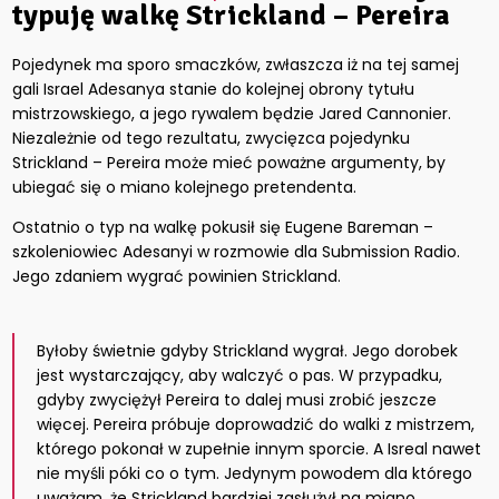
typuję walkę Strickland – Pereira
Pojedynek ma sporo smaczków, zwłaszcza iż na tej samej
gali Israel Adesanya stanie do kolejnej obrony tytułu
mistrzowskiego, a jego rywalem będzie Jared Cannonier.
Niezależnie od tego rezultatu, zwycięzca pojedynku
Strickland – Pereira może mieć poważne argumenty, by
ubiegać się o miano kolejnego pretendenta.
Ostatnio o typ na walkę pokusił się Eugene Bareman –
szkoleniowiec Adesanyi w rozmowie dla Submission Radio.
Jego zdaniem wygrać powinien Strickland.
Byłoby świetnie gdyby Strickland wygrał. Jego dorobek
jest wystarczający, aby walczyć o pas. W przypadku,
gdyby zwyciężył Pereira to dalej musi zrobić jeszcze
więcej. Pereira próbuje doprowadzić do walki z mistrzem,
którego pokonał w zupełnie innym sporcie. A Isreal nawet
nie myśli póki co o tym. Jedynym powodem dla którego
uważam, że Strickland bardziej zasłużył na miano