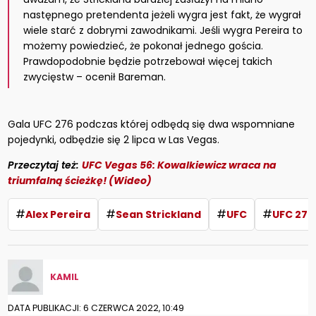
następnego pretendenta jeżeli wygra jest fakt, że wygrał
wiele starć z dobrymi zawodnikami. Jeśli wygra Pereira to
możemy powiedzieć, że pokonał jednego gościa.
Prawdopodobnie będzie potrzebował więcej takich
zwycięstw – ocenił Bareman.
Gala UFC 276 podczas której odbędą się dwa wspomniane
pojedynki, odbędzie się 2 lipca w Las Vegas.
Przeczytaj też:
UFC Vegas 56: Kowalkiewicz wraca na
triumfalną ścieżkę! (Wideo)
#
#
#
#
Alex Pereira
Sean Strickland
UFC
UFC 276
KAMIL
DATA PUBLIKACJI: 6 CZERWCA 2022, 10:49