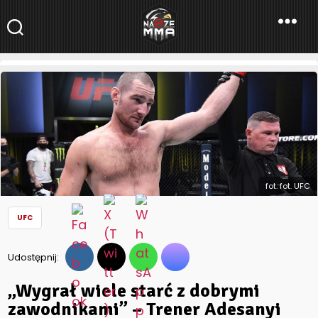
NaszeMMA
NaszeMMA.pl
»
Aktualności
»
Świat
»
UFC
»
„Wygrał wiele starć z
dobrymi zawodnikami” – Trener Adesanyi typuję walkę
Strickland – Pereira
fot. fot. UFC
UFC
Udostępnij:
„Wygrał wiele starć z dobrymi
zawodnikami” – Trener Adesanyi