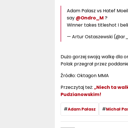
Adam Palasz vs Hatef Moeil
say
@Ondro_M
?
Winner takes titleshot I bel
— Artur Ostaszewski (@ar
Dużo gorzej swoją walkę dla 
Polak przegrał przez poddanie
Źródło: Oktagon MMA
Przeczytaj też:
„Niech ta walk
Pudzianowskim!
#
#
Adam Pałasz
Michał Pa