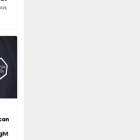
026,
can
ght