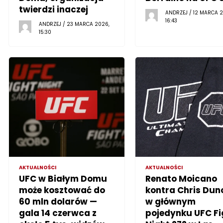
twierdzi inaczej
ANDRZEJ / 12 MARCA 2
16:43
ANDRZEJ / 23 MARCA 2026,
15:30
AKTUALNOŚCI
AKTUALNOŚCI
UFC w Białym Domu
Renato Moicano
może kosztować do
kontra Chris Dun
60 mln dolarów —
w głównym
gala 14 czerwca z
pojedynku UFC Fi