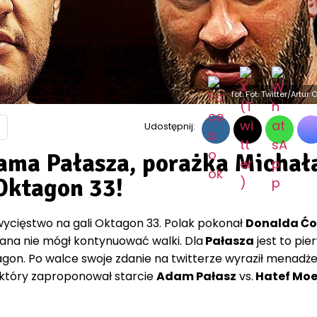
fot. Fot. Twitter/Artu
Udostępnij:
ama Pałasza, porażka Michał
Oktagon 33!
wycięstwo na gali Oktagon 33. Polak pokonał
Donalda Ćo
olana nie mógł kontynuować walki. Dla
Pałasza
jest to pie
gon. Po walce swoje zdanie na twitterze wyraził menadże
 który zaproponował starcie
Adam Pałasz
vs.
Hatef Moei