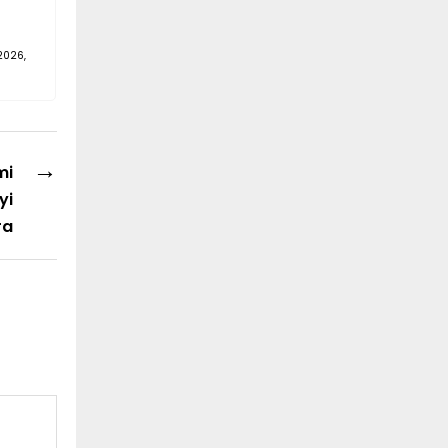
2026,
→
mi
yi
ra