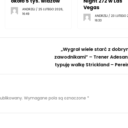
około 5 tys. widzów
Night 272 w Las
Vegas
ANDRZEJ / 25 LUTEGO 2026,
16:49
ANDRZEJ / 23 LUTEGO 
16:33
„Wygrał wiele starć z dobry
zawodnikami” – Trener Adesan
typuję walkę Strickland – Perei
publikowany.
Wymagane pola są oznaczone
*