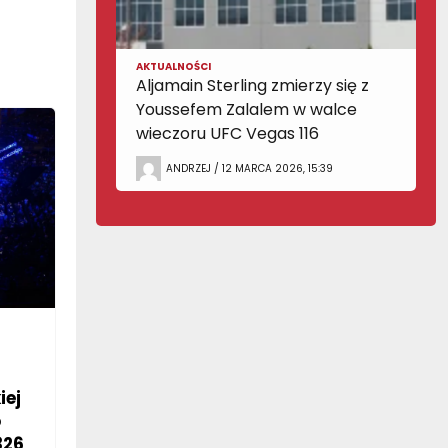
AKTUALNOŚCI
Aljamain Sterling zmierzy się z
Youssefem Zalalem w walce
wieczoru UFC Vegas 116
ANDRZEJ / 12 MARCA 2026, 15:39
iej
o
326