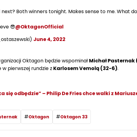
 next? Both winners tonight. Makes sense to me. What do
ieve 😎
@OktagonOfficial
_ostaszewski)
June 4, 2022
organizacji Oktagon będzie wspominał
Michał Pasternak 
 w pierwszej rundzie z
Karlosem Vemolą (32-6)
.
a się odbędzie” – Philip De Fries chce walki z Marius
#
#
sternak
Oktagon
Oktagon 33