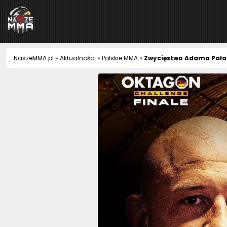
NaszeMMA
NaszeMMA.pl
»
Aktualności
»
Polskie MMA
»
Zwycięstwo Adama Pałas