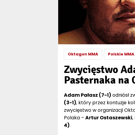
Oktagon MMA
Polskie MMA
Zwycięstwo Ad
Pasternaka na 
Adam Pałasz (7-1)
odniósł z
(3-1)
, który przez kontuzje k
zwycięstwo w organizacji Okta
Polaka –
Artur Ostaszewski
,
4)
.