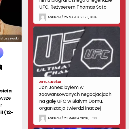
filmu biograficznego o legendzie
UFC. Reżyserem Thomas Soto
ANDRZEJ / 25 MARCA 2026, 14:34
r Ostaszewski
a
AKTUALNOŚCI
Jon Jones: byłem w
sicia
zaawansowanych negocjacjach
rwsze
na galę UFC w Białym Domu,
r
organizacja twierdzi inaczej
l (12-
ANDRZEJ / 23 MARCA 2026, 15:30