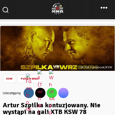
NaszeMMA
NaszeMMA.pl
»
Aktualności
»
Polskie MMA
»
KSW
»
Artur Szpilka
kontuzjowany. Nie wystąpi na gali XTB KSW 78
fot. Fot. Facebook/KSW
KSW
Polskie MMA
Udostępnij:
Artur Szpilka kontuzjowany. Nie
wystąpi na gali XTB KSW 78