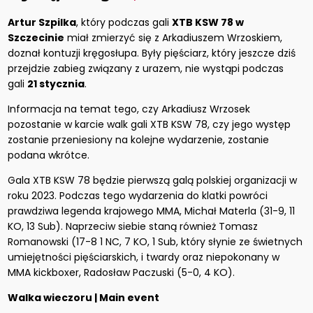
Artur Szpilka
, który podczas gali
XTB KSW 78 w
Szczecinie
miał zmierzyć się z Arkadiuszem Wrzoskiem,
doznał kontuzji kręgosłupa. Były pięściarz, który jeszcze dziś
przejdzie zabieg związany z urazem, nie wystąpi podczas
gali
21 stycznia
.
Informacja na temat tego, czy Arkadiusz Wrzosek
pozostanie w karcie walk gali XTB KSW 78, czy jego występ
zostanie przeniesiony na kolejne wydarzenie, zostanie
podana wkrótce.
Gala XTB KSW 78 będzie pierwszą galą polskiej organizacji w
roku 2023. Podczas tego wydarzenia do klatki powróci
prawdziwa legenda krajowego MMA, Michał Materla (31-9, 11
KO, 13 Sub). Naprzeciw siebie staną również Tomasz
Romanowski (17-8 1 NC, 7 KO, 1 Sub, który słynie ze świetnych
umiejętności pięściarskich, i twardy oraz niepokonany w
MMA kickboxer, Radosław Paczuski (5-0, 4 KO).
Walka wieczoru | Main event