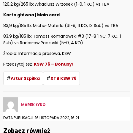
120,2 kg/265 lb: Arkadiusz Wrzosek (1-0, 1 KO) vs TBA
Karta główna | Main card
83,9 kg/185 lb: Michał Materla (31-9, 11 KO, 13 Sub) vs TBA
83,9 kg/185 lb: Tomasz Romanowski #3 (17-8 1 NC, 7 KO, 1
Sub) vs Radosław Paczuski (5-0, 4 KO)
Źródło: Informacja prasowa, KSW
Przeczytaj też:
KSW 76 – Bonusy!
#
#
Artur Szpilka
XTB KSW 78
MAREK ŁYKO
DATA PUBLIKACJI: 16 LISTOPADA 2022, 16:21
Zobacz również