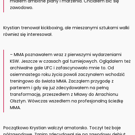
miałem ambitne plany i marzenia. Chciałem bić się
zawodowo.
Krystian trenował kickboxing, ale mieszanymi sztukami walki
również się interesował.
– MMA poznawałem wraz z pierwszymi wydarzeniami
KSW. Jeszcze w czasach gal turniejowych. Oglądałem też
archiwalne gale UFC i zafascynowało mnie to. Od
osiemnastego roku życia powoli zaczynałem wchodzić
treningowo do świata MMA. Zacząłem przygodę z
parterem i gdy się już zdecydowałem na pełną
transformację, przeszedłem z Mławy do Arrachionu
Olsztyn. Wówczas wszedłem na profesjonalną ścieżkę
MMA.
Początkowo Krystian walczył amatorsko. Toczył też boje
półzawodowe. Zanim zdecydował się na zawodowy debiut,