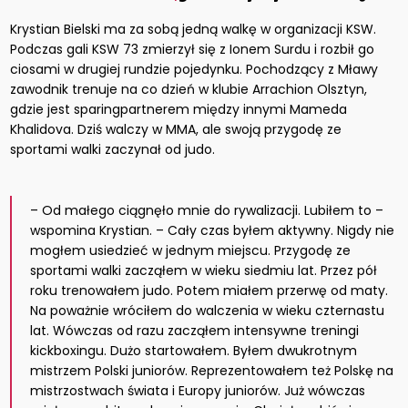
Krystian Bielski ma za sobą jedną walkę w organizacji KSW.
Podczas gali KSW 73 zmierzył się z Ionem Surdu i rozbił go
ciosami w drugiej rundzie pojedynku. Pochodzący z Mławy
zawodnik trenuje na co dzień w klubie Arrachion Olsztyn,
gdzie jest sparingpartnerem między innymi Mameda
Khalidova. Dziś walczy w MMA, ale swoją przygodę ze
sportami walki zaczynał od judo.
– Od małego ciągnęło mnie do rywalizacji. Lubiłem to –
wspomina Krystian. – Cały czas byłem aktywny. Nigdy nie
mogłem usiedzieć w jednym miejscu. Przygodę ze
sportami walki zacząłem w wieku siedmiu lat. Przez pół
roku trenowałem judo. Potem miałem przerwę od maty.
Na poważnie wróciłem do walczenia w wieku czternastu
lat. Wówczas od razu zacząłem intensywne treningi
kickboxingu. Dużo startowałem. Byłem dwukrotnym
mistrzem Polski juniorów. Reprezentowałem też Polskę na
mistrzostwach świata i Europy juniorów. Już wówczas