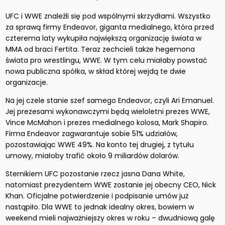
UFC i WWE znaleźli się pod wspólnymi skrzydłami. Wszystko
za sprawą firmy Endeavor, giganta medialnego, która przed
czterema laty wykupiła największą organizację świata w
MMA od braci Fertita. Teraz zechcieli także hegemona
świata pro wrestlingu, WWE. W tym celu miałaby powstać
nowa publiczna spółka, w skład której wejdą te dwie
organizacje.
Na jej czele stanie szef samego Endeavor, czyli Ari Emanuel.
Jej prezesami wykonawczymi będą wieloletni prezes WWE,
Vince McMahon i prezes medialnego kolosa, Mark Shapiro.
Firma Endeavor zagwarantuje sobie 51% udziałów,
pozostawiając WWE 49%. Na konto tej drugiej, z tytułu
umowy, miałoby trafić około 9 miliardów dolarów.
Sternikiem UFC pozostanie rzecz jasna Dana White,
natomiast prezydentem WWE zostanie jej obecny CEO, Nick
Khan. Oficjalne potwierdzenie i podpisanie umów już
nastąpiło. Dla WWE to jednak idealny okres, bowiem w
weekend mieli najważniejszy okres w roku – dwudniową galę