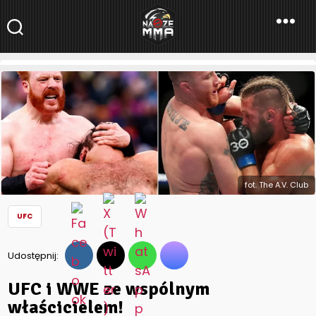
NaszeMMA
NaszeMMA.pl
»
Aktualności
»
Świat
»
UFC
»
UFC i WWE ze wspólnym
właścicielem!
fot. The A.V. Club
UFC
Udostępnij:
UFC i WWE ze wspólnym
właścicielem!