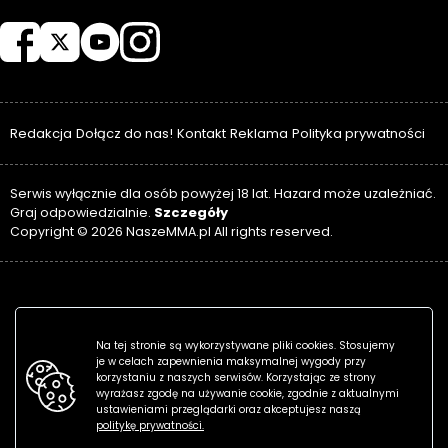
NASZEMMA
Redakcja
Dołącz do nas!
Kontakt
Reklama
Polityka prywatności
Serwis wyłącznie dla osób powyżej 18 lat. Hazard może uzależniać.
Szczegóły
Graj odpowiedzialnie.
Copyright © 2026 NaszeMMA.pl All rights reserved.
Na tej stronie są wykorzystywane pliki cookies. Stosujemy
je w celach zapewnienia maksymalnej wygody przy
korzystaniu z naszych serwisów. Korzystając ze strony
wyrażasz zgodę na używanie cookie, zgodnie z aktualnymi
ustawieniami przeglądarki oraz akceptujesz naszą
politykę prywatności.