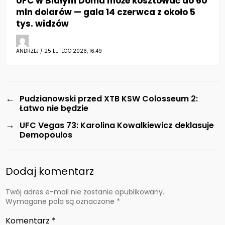
UFC w Białym Domu może kosztować do 60
mln dolarów — gala 14 czerwca z około 5
tys. widzów
ANDRZEJ / 25 LUTEGO 2026, 16:49
←
Pudzianowski przed XTB KSW Colosseum 2:
Łatwo nie będzie
→
UFC Vegas 73: Karolina Kowalkiewicz deklasuje
Demopoulos
Dodaj komentarz
Twój adres e-mail nie zostanie opublikowany.
Wymagane pola są oznaczone
*
Komentarz
*