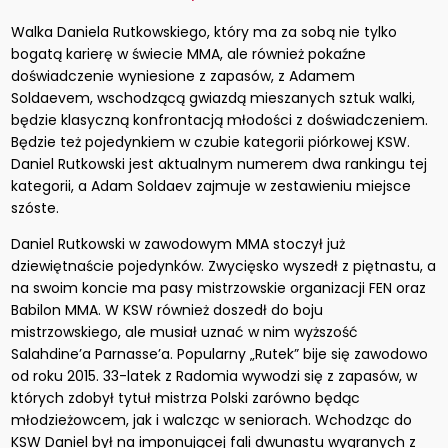
Walka Daniela Rutkowskiego, który ma za sobą nie tylko
bogatą karierę w świecie MMA, ale również pokaźne
doświadczenie wyniesione z zapasów, z Adamem
Soldaevem, wschodzącą gwiazdą mieszanych sztuk walki,
będzie klasyczną konfrontacją młodości z doświadczeniem.
Będzie też pojedynkiem w czubie kategorii piórkowej KSW.
Daniel Rutkowski jest aktualnym numerem dwa rankingu tej
kategorii, a Adam Soldaev zajmuje w zestawieniu miejsce
szóste.
Daniel Rutkowski w zawodowym MMA stoczył już
dziewiętnaście pojedynków. Zwycięsko wyszedł z piętnastu, a
na swoim koncie ma pasy mistrzowskie organizacji FEN oraz
Babilon MMA. W KSW również doszedł do boju
mistrzowskiego, ale musiał uznać w nim wyższość
Salahdine’a Parnasse’a. Popularny „Rutek” bije się zawodowo
od roku 2015. 33-latek z Radomia wywodzi się z zapasów, w
których zdobył tytuł mistrza Polski zarówno będąc
młodzieżowcem, jak i walcząc w seniorach. Wchodząc do
KSW Daniel był na imponującej fali dwunastu wygranych z