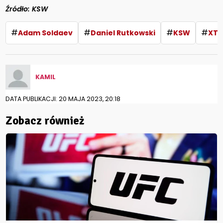
Źródło: KSW
#
#
#
#
Adam Soldaev
Daniel Rutkowski
KSW
XTB
KAMIL
DATA PUBLIKACJI: 20 MAJA 2023, 20:18
Zobacz również