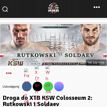
NaszeMMA
NaszeMMA.pl
»
Aktualności
»
Polskie MMA
»
KSW
»
Droga do XTB
KSW Colosseum 2: Rutkowski i Soldaev
fot. Zdj. KSW
KSW
Udostępnij:
Droga do XTB KSW Colosseum 2:
Rutkowski i Soldaev