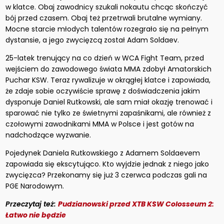
w klatce. Obaj zawodnicy szukali nokautu chcąc skończyć
bój przed czasem. Obaj też przetrwali brutalne wymiany.
Mocne starcie młodych talentów rozegrało się na pełnym
dystansie, a jego zwycięzcą został Adam Soldaev.
25-latek trenujący na co dzień w WCA Fight Team, przed
wejściem do zawodowego świata MMA zdobył Amatorskich
Puchar KSW. Teraz rywalizuje w okrągłej klatce i zapowiada,
że zdaje sobie oczywiście sprawę z doświadczenia jakim
dysponuje Daniel Rutkowski, ale sam miał okazję trenować i
sparować nie tylko ze świetnymi zapaśnikami, ale również z
czołowymi zawodnikami MMA w Polsce i jest gotów na
nadchodzące wyzwanie.
Pojedynek Daniela Rutkowskiego z Adamem Soldaevem
zapowiada się ekscytująco. Kto wyjdzie jednak z niego jako
zwycięzca? Przekonamy się już 3 czerwca podczas gali na
PGE Narodowym.
Przeczytaj też:
Pudzianowski przed XTB KSW Colosseum 2:
Łatwo nie będzie