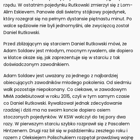
rzędu. W ostatnim pojedynku Rutkowski zmierzył się z Lom-
Alim Eskievem. Panowie dali świetny stójkowy pojedynek,
który rozegrał się na pełnym dystansie piętnastu minut. Po
walce sędziowie nie byli jednomyślni, ale zwycięzcą został
Daniel Rutkowski.
Przed zbliżającym się starciem Daniel Rutkowski mówi, że
Adam Soldaev jest młodym, mocnym rywalem, ale dopiero
w klatce okaże się, jak zaprezentuje się w starciu z tak
doświadczonym zawodnikiem.
Adam Soldaev jest uważany za jednego z najbardziej
obiecujących zawodników młodego pokolenia. Od siedmiu
walk pozostaje niepokonany. Co ciekawe, w zawodowym
MMA zadebiutował w roku 2015, czyli w tym samym czasie
co Daniel Rutkowski. Rywalizował jednak zdecydowanie
rzadziej i dziś ma na swoim koncie dopiero osiem
stoczonych pojedynków. W KSW walczył do tej pory dwa
razy. W pierwszym starciu szybko rozprawił się z Pascalem
Hintzenem. Drugi raz bił się w październiku zeszłego roku i
razem z Oleksiejem Polischukiem rozpętał prawdziwą wojnę