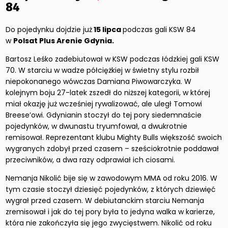
84
Do pojedynku dojdzie już
15 lipca
podczas gali KSW 84
w
Polsat Plus Arenie Gdynia.
Bartosz Leśko zadebiutował w KSW podczas łódzkiej gali KSW
70. W starciu w wadze półciężkiej w świetny stylu rozbił
niepokonanego wówczas Damiana Piwowarczyka. W
kolejnym boju 27-latek zszedł do niższej kategorii, w której
miał okazję już wcześniej rywalizować, ale uległ Tomowi
Breese’owi. Gdynianin stoczył do tej pory siedemnaście
pojedynków, w dwunastu tryumfował, a dwukrotnie
remisował. Reprezentant klubu Mighty Bulls większość swoich
wygranych zdobył przed czasem – sześciokrotnie poddawał
przeciwników, a dwa razy odprawiał ich ciosami.
Nemanja Nikolić bije się w zawodowym MMA od roku 2016. W
tym czasie stoczył dziesięć pojedynków, z których dziewięć
wygrał przed czasem. W debiutanckim starciu Nemanja
zremisował i jak do tej pory była to jedyna walka w karierze,
która nie zakończyła się jego zwycięstwem. Nikolić od roku