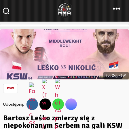
NaszeMMA
NaszeMMA.pl
»
Aktualności
»
Polskie MMA
»
KSW
»
Bartosz Leśko
zmierzy się z niepokonanym Serbem na gali KSW 84
fot. Zdj. KSW
KSW
Udostępnij:
Bartosz Leśko zmierzy się z
niepokonanym Serbem na gali KSW