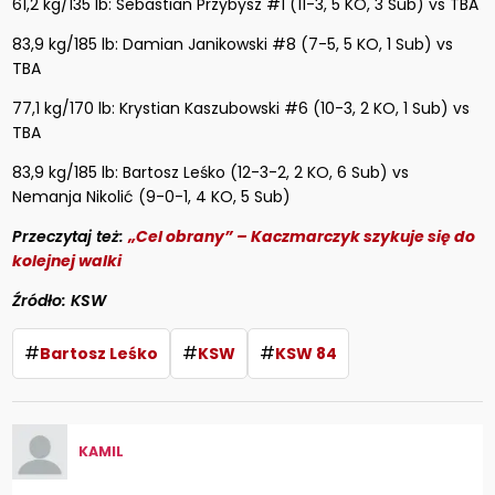
61,2 kg/135 lb: Sebastian Przybysz #1 (11-3, 5 KO, 3 Sub) vs TBA
83,9 kg/185 lb: Damian Janikowski #8 (7-5, 5 KO, 1 Sub) vs
TBA
77,1 kg/170 lb: Krystian Kaszubowski #6 (10-3, 2 KO, 1 Sub) vs
TBA
83,9 kg/185 lb: Bartosz Leśko (12-3-2, 2 KO, 6 Sub) vs
Nemanja Nikolić (9-0-1, 4 KO, 5 Sub)
Przeczytaj też:
„Cel obrany” – Kaczmarczyk szykuje się do
kolejnej walki
Źródło: KSW
#
#
#
Bartosz Leśko
KSW
KSW 84
KAMIL