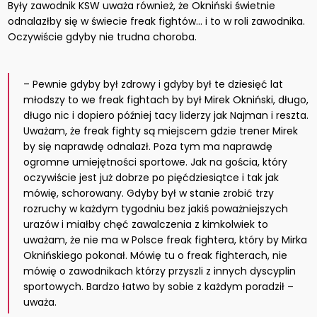
Były zawodnik KSW uważa również, że Okniński świetnie
odnalazłby się w świecie freak fightów… i to w roli zawodnika.
Oczywiście gdyby nie trudna choroba.
– Pewnie gdyby był zdrowy i gdyby był te dziesięć lat
młodszy to we freak fightach by był Mirek Okniński, długo,
długo nic i dopiero później tacy liderzy jak Najman i reszta.
Uważam, że freak fighty są miejscem gdzie trener Mirek
by się naprawdę odnalazł. Poza tym ma naprawdę
ogromne umiejętności sportowe. Jak na gościa, który
oczywiście jest już dobrze po pięćdziesiątce i tak jak
mówię, schorowany. Gdyby był w stanie zrobić trzy
rozruchy w każdym tygodniu bez jakiś poważniejszych
urazów i miałby chęć zawalczenia z kimkolwiek to
uważam, że nie ma w Polsce freak fightera, który by Mirka
Oknińskiego pokonał. Mówię tu o freak fighterach, nie
mówię o zawodnikach którzy przyszli z innych dyscyplin
sportowych. Bardzo łatwo by sobie z każdym poradził –
uważa.