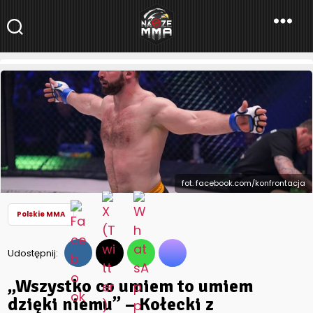
NaszeMMA
NaszeMMA.pl
»
Aktualności
»
Polskie MMA
»
„Wszystko co umiem to
umiem dzięki niemu” – Kołecki z szacunkiem o trenerze
Oknińskim
fot. facebook.com/konfrontacja
Polskie MMA
Udostępnij:
„Wszystko co umiem to umiem
dzięki niemu” – Kołecki z