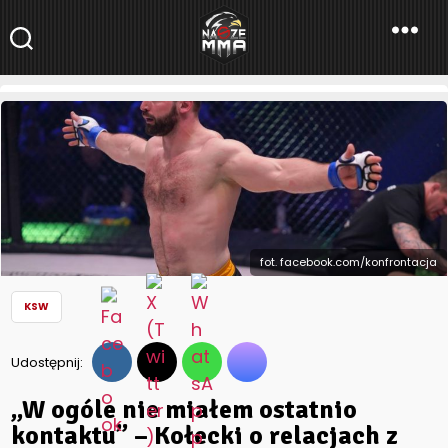
NaszeMMA
NaszeMMA.pl
»
Aktualności
»
Polskie MMA
»
KSW
»
„W ogóle nie
miałem ostatnio kontaktu” – Kołecki o relacjach z KSW
fot. facebook.com/konfrontacja
KSW
Udostępnij:
„W ogóle nie miałem ostatnio
kontaktu” – Kołecki o relacjach z