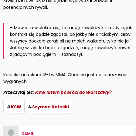
Stwierdził również, iż nie będzie wybrzydzał w kwestii
potencjalnych rywali.
– Mówiłem wielokrotnie, że mogę zawalczyć z każdym, jak
kontrakt się będzie zgadzał, bo jakby nie chciałbym, żeby
wszyscy dookoła zarabiali na moich walkach, tylko nie ja.
Jak się wszystko będzie zgadzać, mogę zawalczyć nawet
z jadącym pociągiem – zaznaczył.
Kołecki ma rekord 12-1 w MMA. Obecnie jest na serii sześciu
wygranych.
Przeczytaj też:
KSW latem powróci do Warszawy?
#
#
KSW
Szymon Kołecki
KAMIL