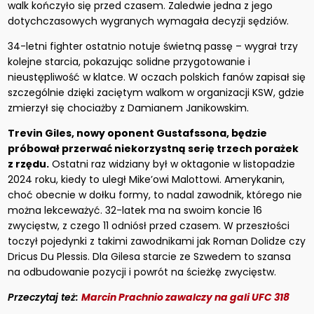
walk kończyło się przed czasem. Zaledwie jedna z jego
dotychczasowych wygranych wymagała decyzji sędziów.
34-letni fighter ostatnio notuje świetną passę – wygrał trzy
kolejne starcia, pokazując solidne przygotowanie i
nieustępliwość w klatce. W oczach polskich fanów zapisał się
szczególnie dzięki zaciętym walkom w organizacji KSW, gdzie
zmierzył się chociażby z Damianem Janikowskim.
Trevin Giles, nowy oponent Gustafssona, będzie
próbował przerwać niekorzystną serię trzech porażek
z rzędu.
Ostatni raz widziany był w oktagonie w listopadzie
2024 roku, kiedy to uległ Mike’owi Malottowi. Amerykanin,
choć obecnie w dołku formy, to nadal zawodnik, którego nie
można lekceważyć. 32-latek ma na swoim koncie 16
zwycięstw, z czego 11 odniósł przed czasem. W przeszłości
toczył pojedynki z takimi zawodnikami jak Roman Dolidze czy
Dricus Du Plessis. Dla Gilesa starcie ze Szwedem to szansa
na odbudowanie pozycji i powrót na ścieżkę zwycięstw.
Przeczytaj też:
Marcin Prachnio zawalczy na gali UFC 318