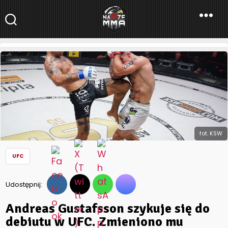
NaszeMMA
NaszeMMA.pl
»
Aktualności
»
Świat
»
UFC
»
Andreas Gustafsson
szykuje się do debiutu w UFC. Zmieniono mu przeciwnika
fot. KSW
UFC
Udostępnij:
Andreas Gustafsson szykuje się do
debiutu w UFC. Zmieniono mu