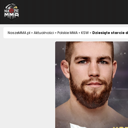
NaszeMMA
NaszeMMA.pl
»
Aktualności
»
Polskie MMA
»
KSW
»
Dziesiąte starcie