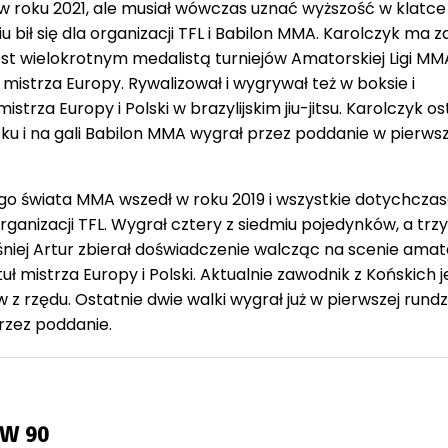
 roku 2021, ale musiał wówczas uznać wyższość w klatce
 bił się dla organizacji TFL i Babilon MMA. Karolczyk ma 
t wielokrotnym medalistą turniejów Amatorskiej Ligi MMA
mistrza Europy. Rywalizował i wygrywał też w boksie i
istrza Europy i Polski w brazylijskim jiu-jitsu. Karolczyk os
ku i na gali Babilon MMA wygrał przez poddanie w pierwsz
o świata MMA wszedł w roku 2019 i wszystkie dotychcza
rganizacji TFL. Wygrał cztery z siedmiu pojedynków, a trzy
niej Artur zbierał doświadczenie walcząc na scenie amato
uł mistrza Europy i Polski. Aktualnie zawodnik z Końskich j
 z rzędu. Ostatnie dwie walki wygrał już w pierwszej rundz
rzez poddanie.
SW 90