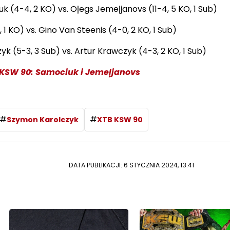
k (4-4, 2 KO) vs. Oļegs Jemeļjanovs (11-4, 5 KO, 1 Sub)
 1 KO) vs. Gino Van Steenis (4-0, 2 KO, 1 Sub)
yk (5-3, 3 Sub) vs. Artur Krawczyk (4-3, 2 KO, 1 Sub)
 KSW 90: Samociuk i Jemeļjanovs
#
#
Szymon Karolczyk
XTB KSW 90
DATA PUBLIKACJI: 6 STYCZNIA 2024, 13:41