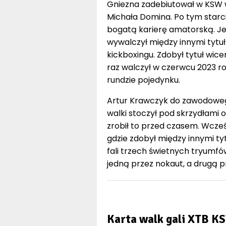
Gniezna zadebiutował w KSW w
Michała Domina. Po tym starciu
bogatą karierę amatorską. Jes
wywalczył między innymi tytuł 
kickboxingu. Zdobył tytuł wicem
raz walczył w czerwcu 2023 ro
rundzie pojedynku.
Artur Krawczyk do zawodoweg
walki stoczył pod skrzydłami o
zrobił to przed czasem. Wcześ
gdzie zdobył między innymi tyt
fali trzech świetnych tryumfów
jedną przez nokaut, a drugą p
Karta walk gali XTB K