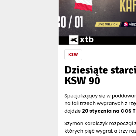
KSW
Dziesiąte starc
KSW 90
Specjalizujący się w poddawan
na fali trzech wygranych z rz
dojdzie
20 stycznia na COS 
Szymon Karolczyk rozpoczął z
których pięć wygrał, a trzy r