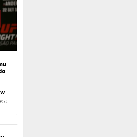
mu
do
—
ów
2026,
→