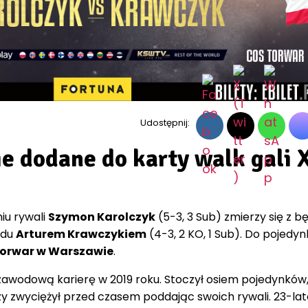
Udostępnij:
ie dodane do karty walk gali 
iu rywali
Szymon Karolczyk
(5-3, 3 Sub) zmierzy się z 
ędu
Arturem Krawczykiem
(4-3, 2 KO, 1 Sub). Do pojedyn
Torwar w Warszawie
.
awodową karierę w 2019 roku. Stoczył osiem pojedynków,
azy zwyciężył przed czasem poddając swoich rywali. 23-lat