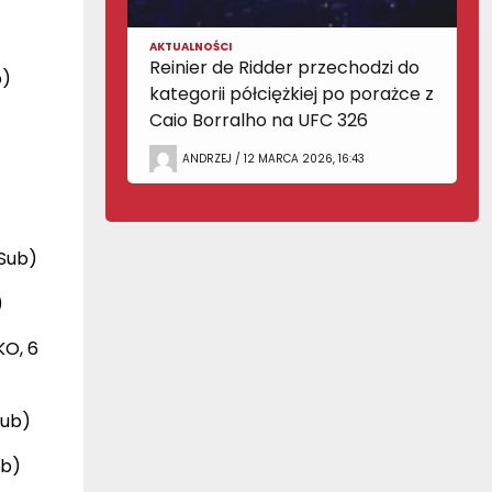
AKTUALNOŚCI
Reinier de Ridder przechodzi do
b)
kategorii półciężkiej po porażce z
Caio Borralho na UFC 326
ANDRZEJ / 12 MARCA 2026, 16:43
 Sub)
)
KO, 6
Sub)
ub)