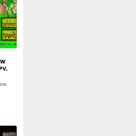
SW
PV,
026,