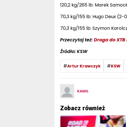
120,2 kg/265 lb: Marek Samociu
70,3 kg/155 lb: Hugo Deux (2-0,
70,3 kg/155 lb: Szymon Karolcz
Przeczytaj też:
Droga do XTB
Źródło: KSW
#
#
Artur Krawczyk
KSW
KAMIL
Zobacz również