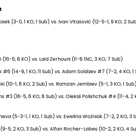
t
ek (3-0, 1 KO, 1 Sub) vs. Ivan Vitasović (12-5-1, 9 KO, 2 Su
 (16-5, 8 KO) vs. Laïd Zerhouni (11-8 1NC, 3 KO, 7 Sub)
 #6 (14-9, 1 KO, 11 Sub) vs. Adam Soldaev #7 (7-2, 4 KO, 1
ki (10-1, 8 KO, 2 Sub) vs. Ramzan Jembiev (5-1, 3 KO, 1 Sub
ns #3 (18-5, 6 KO, 8 Sub) vs. Oleksii Polishchuk #4 (11-4, 2 
eva (5-3-1, 1 KO, 1 Sub) vs. Ewelina Woźniak (7-2, 2 KO, 3 
v (9-5, 2 KO, 3 Sub) vs. Alfan Rocher-Labes (10-2, 2 KO, 4 S