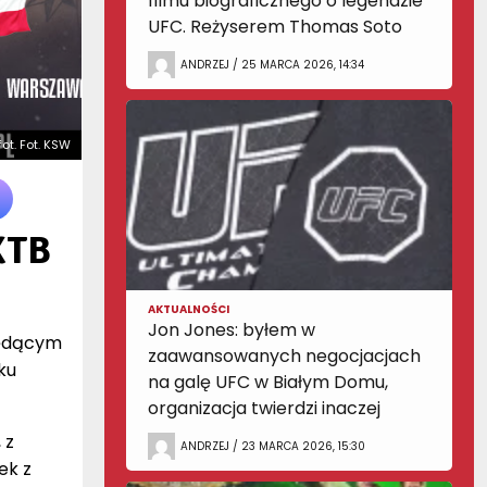
filmu biograficznego o legendzie
UFC. Reżyserem Thomas Soto
ANDRZEJ / 25 MARCA 2026, 14:34
fot. Fot. KSW
XTB
AKTUALNOŚCI
Jon Jones: byłem w
będącym
zaawansowanych negocjacjach
ku
na galę UFC w Białym Domu,
organizacja twierdzi inaczej
 z
ANDRZEJ / 23 MARCA 2026, 15:30
ek z