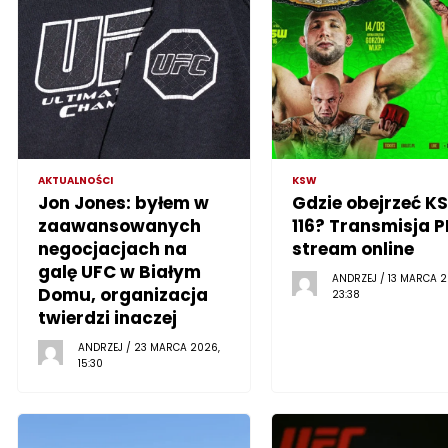
AKTUALNOŚCI
KSW
Jon Jones: byłem w
Gdzie obejrzeć K
zaawansowanych
116? Transmisja P
negocjacjach na
stream online
galę UFC w Białym
ANDRZEJ / 13 MARCA 2
Domu, organizacja
23:38
twierdzi inaczej
ANDRZEJ / 23 MARCA 2026,
15:30