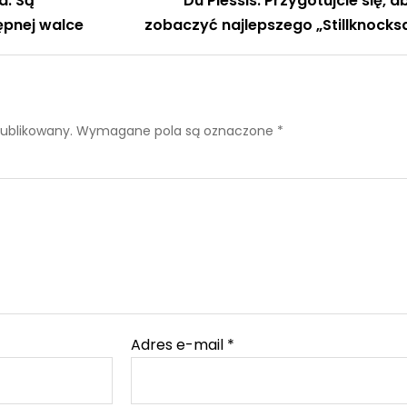
a. Są
Du Plessis: Przygotujcie się, a
ępnej walce
zobaczyć najlepszego „Stillknocks
publikowany.
Wymagane pola są oznaczone
*
Adres e-mail
*