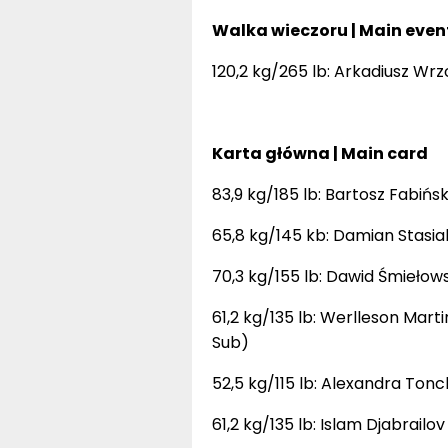
Walka wieczoru | Main even
120,2 kg/265 lb: Arkadiusz Wrzos
Karta główna | Main card
83,9 kg/185 lb: Bartosz Fabiński
65,8 kg/145 kb: Damian Stasiak
70,3 kg/155 lb: Dawid Śmiełows
61,2 kg/135 lb: Werlleson Marti
Sub)
52,5 kg/115 lb: Alexandra Tonch
61,2 kg/135 lb: Islam Djabrailo