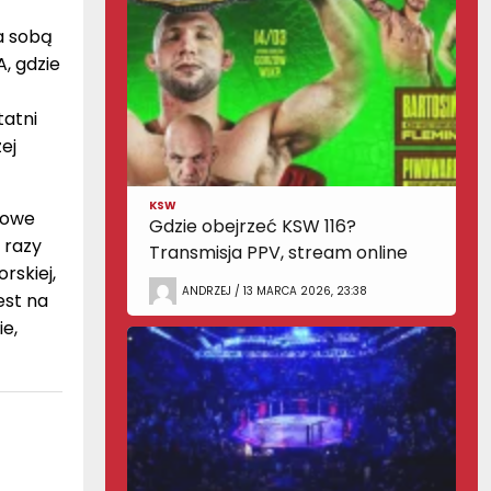
za sobą
, gdzie
tatni
ej
KSW
sowe
Gdzie obejrzeć KSW 116?
 razy
Transmisja PPV, stream online
rskiej,
ANDRZEJ / 13 MARCA 2026, 23:38
est na
ie,