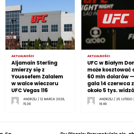
AKTUALNOŚCI
AKTUALNOŚCI
Aljamain Sterling
UFC w Białym Do
zmierzy się z
może kosztować 
Youssefem Zalalem
60 mln dolarów 
w walce wieczoru
gala 14 czerwca z
UFC Vegas 116
około 5 tys. widz
ANDRZEJ / 12 MARCA 2026,
ANDRZEJ / 25 LUTEGO 
15:39
16:49