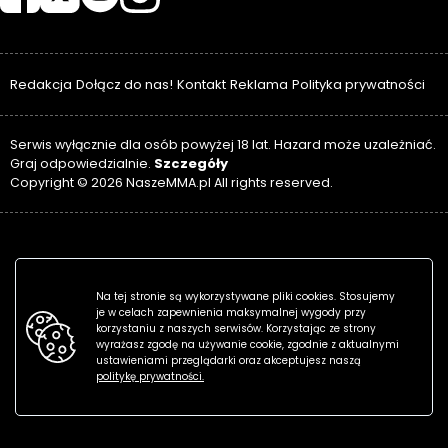
Redakcja
Dołącz do nas!
Kontakt
Reklama
Polityka prywatności
Serwis wyłącznie dla osób powyżej 18 lat. Hazard może uzależniać.
Szczegóły
Graj odpowiedzialnie.
Copyright © 2026 NaszeMMA.pl All rights reserved.
Na tej stronie są wykorzystywane pliki cookies. Stosujemy
je w celach zapewnienia maksymalnej wygody przy
korzystaniu z naszych serwisów. Korzystając ze strony
wyrażasz zgodę na używanie cookie, zgodnie z aktualnymi
ustawieniami przeglądarki oraz akceptujesz naszą
politykę prywatności.