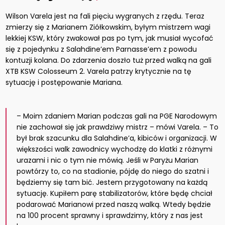
Wilson Varela jest na fali pięciu wygranych z rzędu. Teraz
zmierzy się z Marianem Ziółkowskim, byłym mistrzem wagi
lekkiej KSW, który zwakował pas po tym, jak musiał wycofać
się z pojedynku z Salahdine’em Parnasse’em z powodu
kontuzji kolana. Do zdarzenia doszło tuż przed walką na gali
XTB KSW Colosseum 2. Varela patrzy krytycznie na tę
sytuację i postępowanie Mariana.
– Moim zdaniem Marian podczas gali na PGE Narodowym
nie zachował się jak prawdziwy mistrz – mówi Varela. – To
był brak szacunku dla Salahdine’a, kibiców i organizacji. W
większości walk zawodnicy wychodzę do klatki z różnymi
urazami i nic o tym nie mówią. Jeśli w Paryżu Marian
powtórzy to, co na stadionie, pójdę do niego do szatni i
będziemy się tam bić. Jestem przygotowany na każdą
sytuację. Kupiłem parę stabilizatorów, które będę chciał
podarować Marianowi przed naszą walką. Wtedy będzie
na 100 procent sprawny i sprawdzimy, który z nas jest