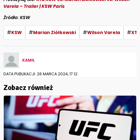
Varela – Trailer | KSW Paris
Źródło: KSW
#
#
#
#
KSW
Marian Ziółkowski
Wilson Varela
XTB
KAMIL
DATA PUBLIKACJI: 26 MARCA 2024, 17:12
Zobacz również