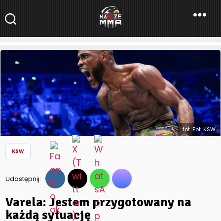
NaszeMMA
NaszeMMA.pl
»
Aktualności
»
Polskie MMA
»
KSW
»
Varela: Jestem
przygotowany na każdą sytuację
fot. Fot. KSW
KSW
Udostępnij:
Varela: Jestem przygotowany na
każdą sytuację