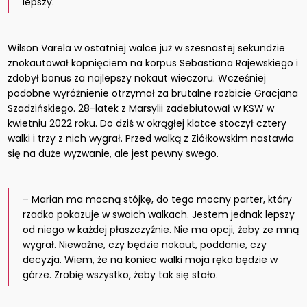
lepszy.
Wilson Varela w ostatniej walce już w szesnastej sekundzie
znokautował kopnięciem na korpus Sebastiana Rajewskiego i
zdobył bonus za najlepszy nokaut wieczoru. Wcześniej
podobne wyróżnienie otrzymał za brutalne rozbicie Gracjana
Szadzińskiego. 28-latek z Marsylii zadebiutował w KSW w
kwietniu 2022 roku. Do dziś w okrągłej klatce stoczył cztery
walki i trzy z nich wygrał. Przed walką z Ziółkowskim nastawia
się na duże wyzwanie, ale jest pewny swego.
– Marian ma mocną stójkę, do tego mocny parter, który
rzadko pokazuje w swoich walkach. Jestem jednak lepszy
od niego w każdej płaszczyźnie. Nie ma opcji, żeby ze mną
wygrał. Nieważne, czy będzie nokaut, poddanie, czy
decyzja. Wiem, że na koniec walki moja ręka będzie w
górze. Zrobię wszystko, żeby tak się stało.