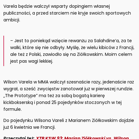
Varela będzie walczył wsparty dopingiem własnej
publiczności, a przed starciem nie kryje swoich sportowych
ambicji.
– Jest to poniekąd wzięcie rewanżu za Salahdine’a, za te
walki, które się nie odbyły. Myślę, że wielu kibiców z Francji,
ale też z Polski, zawiodło się na Ziółkowskim. Moim celem
jest pas wagi lekkiej.
Wilson Varela w MMA walczył szesnaście razy, jedenaście raz
wygrał, a sześć zwycięstw zanotował już w pierwszej rundzie.
„The Prototype” ma też za sobą bogatą karierę
kickbokserską i ponad 25 pojedynków stoczonych w tej
formule.
Do pojedynku Wilsona Vareli z Marianem Ziółkowskim dojdzie
już 6 kwietnia we Francji.
Przeczytaj też:
XTB KSW 93: Marian Ziółkowski vs. Wilson