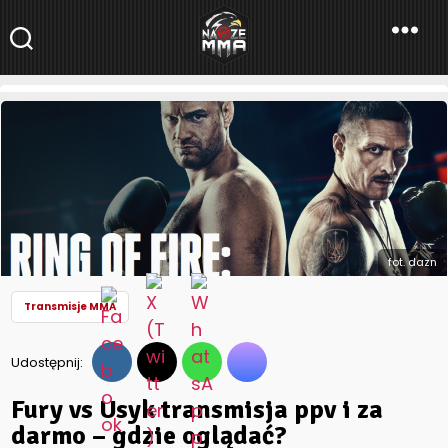
NaszeMMA
NaszeMMA.pl
»
Aktualności
»
Fury vs Usyk transmisja ppv i za
darmo – gdzie oglądać?
fot. dazn
Transmisje MMA
Udostępnij:
Fury vs Usyk transmisja ppv i za
darmo – gdzie oglądać?