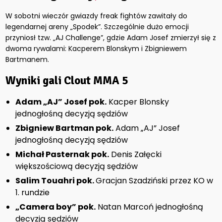
W sobotni wieczór gwiazdy freak fightów zawitały do
legendarnej areny „Spodek”. Szczególnie dużo emocji
przyniosł tzw. „AJ Challenge”, gdzie Adam Josef zmierzył się z
dwoma rywalami: Kacperem Blonskym i Zbigniewem
Bartmanem.
Wyniki gali Clout MMA 5
Adam „AJ” Josef pok.
Kacper Blonsky
jednogłośną decyzją sędziów
Zbigniew Bartman pok.
Adam „AJ” Josef
jednogłośną decyzją sędziów
Michał Pasternak pok.
Denis Załęcki
większościową decyzją sędziów
Salim Touahri pok.
Gracjan Szadziński przez KO w
1. rundzie
„Camera boy” pok.
Natan Marcoń jednogłośną
decyzją sędziów