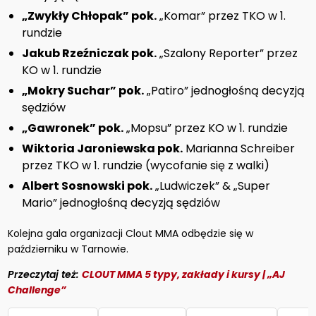
„Zwykły Chłopak” pok.
„Komar” przez TKO w 1.
rundzie
Jakub Rzeźniczak pok.
„Szalony Reporter” przez
KO w 1. rundzie
„Mokry Suchar” pok.
„Patiro” jednogłośną decyzją
sędziów
„Gawronek” pok.
„Mopsu” przez KO w 1. rundzie
Wiktoria Jaroniewska pok.
Marianna Schreiber
przez TKO w 1. rundzie (wycofanie się z walki)
Albert Sosnowski pok.
„Ludwiczek” & „Super
Mario” jednogłośną decyzją sędziów
Kolejna gala organizacji Clout MMA odbędzie się w
pa
ździerniku w Tarnowie.
Przeczytaj też:
CLOUT MMA 5 typy, zakłady i kursy | „AJ
Challenge”