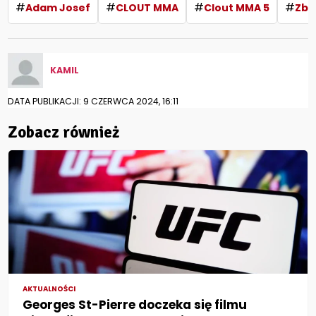
#
#
#
#
Adam Josef
CLOUT MMA
Clout MMA 5
Zbi
KAMIL
DATA PUBLIKACJI: 9 CZERWCA 2024, 16:11
Zobacz również
AKTUALNOŚCI
Georges St-Pierre doczeka się filmu