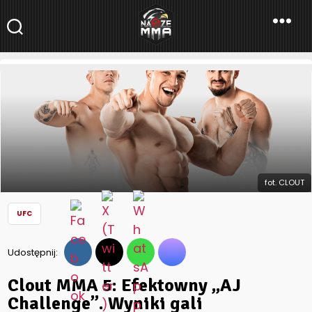
NaszeMMA
NaszeMMA.pl
»
Aktualności
»
Świat
»
UFC
»
Clout MMA 5: Efektowny
„AJ Challenge”. Wyniki gali
fot. CLOUT
UFC
Udostępnij:
Clout MMA 5: Efektowny „AJ
Challenge”. Wyniki gali