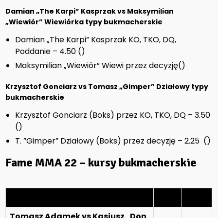
Damian „The Karpi” Kasprzak vs Maksymilian
„Wiewiór” Wiewiórka typy bukmacherskie
Damian „The Karpi” Kasprzak KO, TKO, DQ,
Poddanie – 4.50 ()
Maksymilian „Wiewiór” Wiewi przez decyzję()
Krzysztof Gonciarz vs Tomasz „Gimper” Działowy typy
bukmacherskie
Krzysztof Gonciarz (Boks) przez KO, TKO, DQ – 3.50
()
T. ”Gimper” Działowy (Boks) przez decyzję – 2.25 ()
Fame MMA 22
– kursy bukmacherskie
Walka
Typ 1
Typ 2
Tomasz Adamek vs Kasjusz „Don