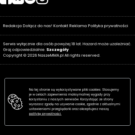
Redakcja
Dołącz do nas!
Kontakt
Reklama
Polityka prywatności
Serwis wyłącznie dla osób powyżej 18 lat. Hazard może uzależniać.
Szczegóły
Graj odpowiedzialnie.
Copyright © 2026 NaszeMMA.pl All rights reserved.
Na tej stronie są wykorzystywane pliki cookies. Stosujemy
je w celach zapewnienia maksymalnej wygody przy
korzystaniu z naszych serwisów. Korzystając ze strony
wyrażasz zgodę na używanie cookie, zgodnie z aktualnymi
ustawieniami przeglądarki oraz akceptujesz naszą
politykę prywatności.