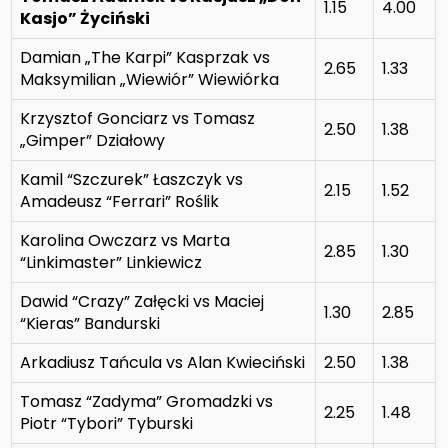
1.15
4.00
Kasjo” Życiński
Damian „The Karpi” Kasprzak vs
2.65
1.33
Maksymilian „Wiewiór” Wiewiórka
Krzysztof Gonciarz vs Tomasz
2.50
1.38
„Gimper” Działowy
Kamil “Szczurek” Łaszczyk vs
2.15
1.52
Amadeusz “Ferrari” Roślik
Karolina Owczarz vs Marta
2.85
1.30
“Linkimaster” Linkiewicz
Dawid “Crazy” Załęcki vs Maciej
1.30
2.85
“Kieras” Bandurski
Arkadiusz Tańcula vs Alan Kwieciński
2.50
1.38
Tomasz “Zadyma” Gromadzki vs
2.25
1.48
Piotr “Tybori” Tyburski