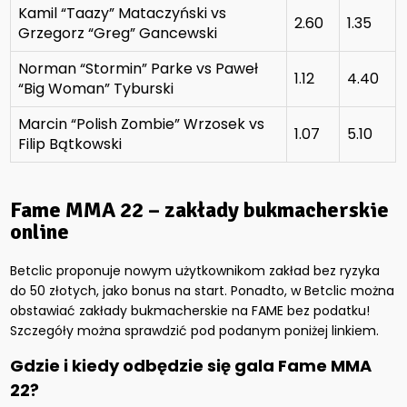
Kamil “Taazy” Mataczyński vs
2.60
1.35
Grzegorz “Greg” Gancewski
Norman “Stormin” Parke vs Paweł
1.12
4.40
“Big Woman” Tyburski
Marcin “Polish Zombie” Wrzosek vs
1.07
5.10
Filip Bątkowski
Fame MMA 22 – zakłady bukmacherskie
online
Betclic proponuje nowym użytkownikom zakład bez ryzyka
do 50 złotych, jako bonus na start. Ponadto, w Betclic można
obstawiać zakłady bukmacherskie na FAME bez podatku!
Szczegóły można sprawdzić pod podanym poniżej linkiem.
Gdzie i kiedy odbędzie się gala Fame MMA
22
?