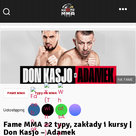
NaszeMMA
NaszeMMA.pl
»
Typy na MMA
»
Fame MMA 22 typy, zakłady i kursy
| Don Kasjo – Adamek
fot. FAME
FAME MMA
Typy na MMA
Udostępnij:
Fame MMA 22 typy, zakłady i kursy |
Don Kasjo – Adamek