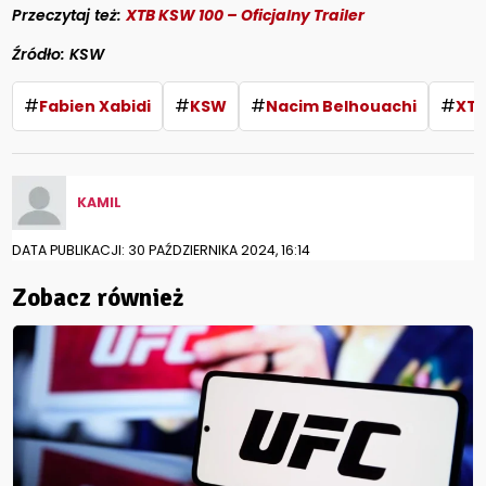
Przeczytaj też:
XTB KSW 100 – Oficjalny Trailer
Źródło: KSW
#
#
#
#
Fabien Xabidi
KSW
Nacim Belhouachi
XTB
KAMIL
DATA PUBLIKACJI: 30 PAŹDZIERNIKA 2024, 16:14
Zobacz również