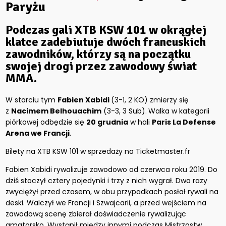
Paryżu
Podczas gali
XTB KSW 101
w okrągłej
klatce zadebiutuje dwóch francuskich
zawodników, którzy są na początku
swojej drogi przez zawodowy świat
MMA.
W starciu tym
Fabien Xabidi
(3-1, 2 KO) zmierzy się
z
Nacimem Belhouachim
(3-3, 3 Sub).
Walka w kategorii
piórkowej odbędzie się
20 grudnia
w hali
Paris La Defense
Arena we Francji
.
Bilety na XTB KSW 101 w sprzedaży na Ticketmaster.fr
Fabien Xabidi rywalizuje zawodowo od czerwca roku 2019. Do
dziś stoczył cztery pojedynki i trzy z nich wygrał. Dwa razy
zwyciężył przed czasem, w obu przypadkach posłał rywali na
deski. Walczył we Francji i Szwajcarii, a przed wejściem na
zawodową scenę zbierał doświadczenie rywalizując
amatorsko. Wystąpił między innymi podczas Mistrzostw