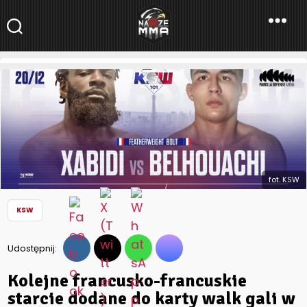
NaszeMMA
NaszeMMA.pl
»
Aktualności
»
Polskie MMA
»
KSW
»
Kolejne
francusko-francuskie starcie dodane do karty walk gali w
Paryżu
fot. KSW
KSW
Udostępnij:
Kolejne francusko-francuskie
starcie dodane do karty walk gali w