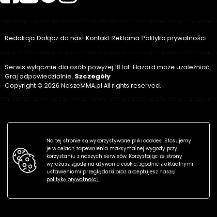
Redakcja
Dołącz do nas!
Kontakt
Reklama
Polityka prywatności
Serwis wyłącznie dla osób powyżej 18 lat. Hazard może uzależniać.
Szczegóły
Graj odpowiedzialnie.
Copyright © 2026 NaszeMMA.pl All rights reserved.
Na tej stronie są wykorzystywane pliki cookies. Stosujemy
je w celach zapewnienia maksymalnej wygody przy
korzystaniu z naszych serwisów. Korzystając ze strony
wyrażasz zgodę na używanie cookie, zgodnie z aktualnymi
ustawieniami przeglądarki oraz akceptujesz naszą
politykę prywatności.