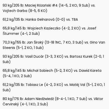
93 kg/205 lb: Maciej Różański #4 (14-5, 2 KO, 9 Sub) vs.
Vojtech Garba (8-5, 6 KO)
61,2 kg/135 lb: Hanka Gelnarová (0-0) vs. TBA
65,8 kg/145 lb: Wojciech Kazieczko (4-2, 2 KO) vs. Josef
Štummer (4-1, 2 Sub)
70,3 kg/155 lb: Jan Široký (13-18 1NC, 7 KO, 3 Sub) vs. Gino Van
Steenis (5-1, 2 KO, 1 Sub)
93 kg/205 lb: Vasil Ducár (3-3, 3 KO) vs. Bartosz Kurek (2-0, 1
Sub)
65,8 kg/145 lb: Michał Sobiech (5-2, 3 KO) vs. Dawid Kareta
(5-4, 1 KO, 2 Sub)
61,2 kg/135 lb: Tobiasz Le (4-2, 3 KO) vs. Matěj Val (5-1, 2 KO, 1
Sub)
80 kg/176 lb: Adam Niedźwiedź (8-4-1, 1 KO, 7 Sub) vs. Viktor
Červinský (4-1, 1 KO, 2 Sub)