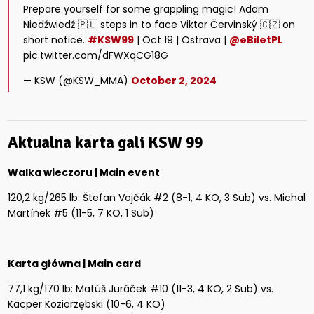
Prepare yourself for some grappling magic! Adam
Niedźwiedź 🇵🇱 steps in to face Viktor Červinský 🇨🇿 on
short notice.
#KSW99
| Oct 19 | Ostrava |
@eBiletPL
pic.twitter.com/dFWXqCG18G
— KSW (@KSW_MMA)
October 2, 2024
Aktualna karta gali KSW 99
Walka wieczoru | Main event
120,2 kg/265 lb: Štefan Vojčák #2 (8-1, 4 KO, 3 Sub) vs. Michal
Martínek #5 (11-5, 7 KO, 1 Sub)
Karta główna | Main card
77,1 kg/170 lb: Matúš Juráček #10 (11-3, 4 KO, 2 Sub) vs.
Kacper Koziorzębski (10-6, 4 KO)