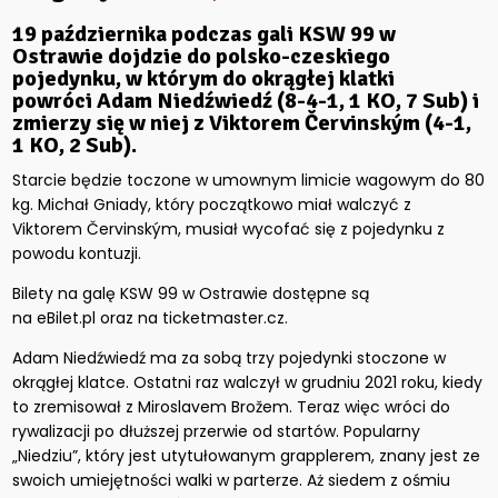
19 października
podczas gali
KSW 99 w
Ostrawie
dojdzie do polsko-czeskiego
pojedynku, w którym do okrągłej klatki
powróci
Adam Niedźwiedź
(8-4-1, 1 KO, 7 Sub) i
zmierzy się w niej z
Viktorem Červinským
(4-1,
1 KO, 2 Sub).
Starcie będzie toczone w umownym limicie wagowym do 80
kg. Michał Gniady, który początkowo miał walczyć z
Viktorem Červinským, musiał wycofać się z pojedynku z
powodu kontuzji.
Bilety na galę KSW 99 w Ostrawie dostępne są
na eBilet.pl oraz na ticketmaster.cz.
Adam Niedźwiedź ma za sobą trzy pojedynki stoczone w
okrągłej klatce. Ostatni raz walczył w grudniu 2021 roku, kiedy
to zremisował z Miroslavem Brožem. Teraz więc wróci do
rywalizacji po dłuższej przerwie od startów. Popularny
„Niedziu”, który jest utytułowanym grapplerem, znany jest ze
swoich umiejętności walki w parterze. Aż siedem z ośmiu