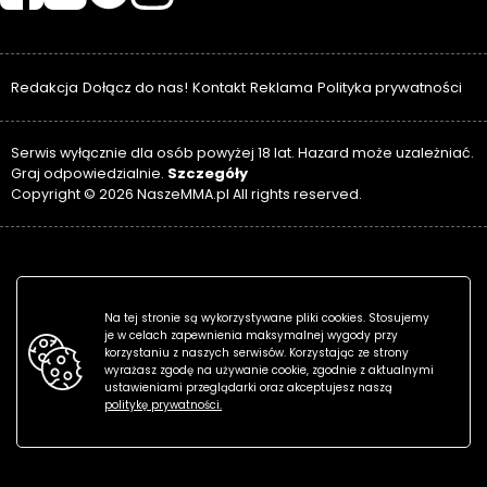
Redakcja
Dołącz do nas!
Kontakt
Reklama
Polityka prywatności
Serwis wyłącznie dla osób powyżej 18 lat. Hazard może uzależniać.
Szczegóły
Graj odpowiedzialnie.
Copyright © 2026 NaszeMMA.pl All rights reserved.
Na tej stronie są wykorzystywane pliki cookies. Stosujemy
je w celach zapewnienia maksymalnej wygody przy
korzystaniu z naszych serwisów. Korzystając ze strony
wyrażasz zgodę na używanie cookie, zgodnie z aktualnymi
ustawieniami przeglądarki oraz akceptujesz naszą
politykę prywatności.