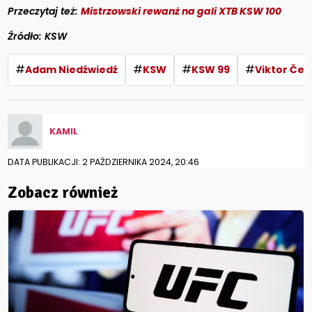
Przeczytaj też:
Mistrzowski rewanż na gali XTB KSW 100
Źródło: KSW
#
#
#
#
Adam Niedźwiedź
KSW
KSW 99
Viktor Čer
KAMIL
DATA PUBLIKACJI: 2 PAŹDZIERNIKA 2024, 20:46
Zobacz również