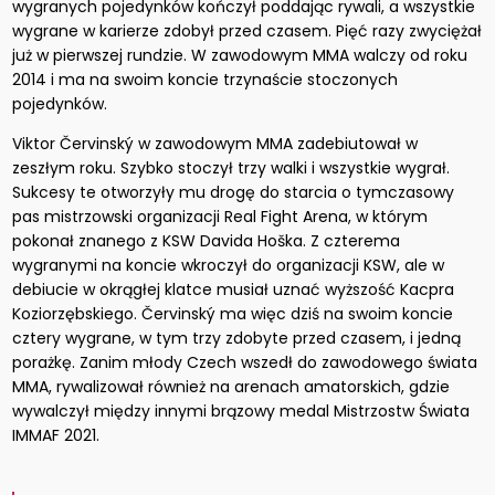
wygranych pojedynków kończył poddając rywali, a wszystkie
wygrane w karierze zdobył przed czasem. Pięć razy zwyciężał
już w pierwszej rundzie. W zawodowym MMA walczy od roku
2014 i ma na swoim koncie trzynaście stoczonych
pojedynków.
Viktor Červinský w zawodowym MMA zadebiutował w
zeszłym roku. Szybko stoczył trzy walki i wszystkie wygrał.
Sukcesy te otworzyły mu drogę do starcia o tymczasowy
pas mistrzowski organizacji Real Fight Arena, w którym
pokonał znanego z KSW Davida Hoška. Z czterema
wygranymi na koncie wkroczył do organizacji KSW, ale w
debiucie w okrągłej klatce musiał uznać wyższość Kacpra
Koziorzębskiego. Červinský ma więc dziś na swoim koncie
cztery wygrane, w tym trzy zdobyte przed czasem, i jedną
porażkę. Zanim młody Czech wszedł do zawodowego świata
MMA, rywalizował również na arenach amatorskich, gdzie
wywalczył między innymi brązowy medal Mistrzostw Świata
IMMAF 2021.