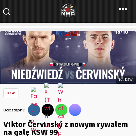
NaszeMMA
NaszeMMA.pl
»
Aktualności
»
Polskie MMA
»
KSW
»
Viktor Červinský z
nowym rywalem na galę KSW 99
fot. KSW
KSW
Udostępnij:
Viktor Červinský z nowym rywalem
na galę KSW 99