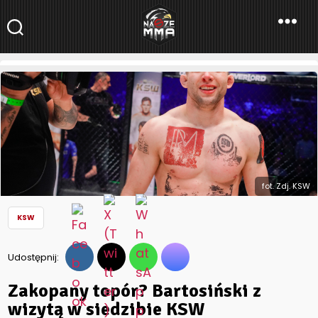
NaszeMMA
NaszeMMA.pl
»
Aktualności
»
Polskie MMA
»
KSW
»
Zakopany topór?
Bartosiński z wizytą w siedzibie KSW
fot. Zdj. KSW
KSW
Udostępnij:
Zakopany topór? Bartosiński z
wizytą w siedzibie KSW