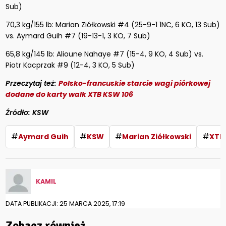
Sub)
70,3 kg/155 lb: Marian Ziółkowski #4 (25-9-1 1NC, 6 KO, 13 Sub)
vs. Aymard Guih #7 (19-13-1, 3 KO, 7 Sub)
65,8 kg/145 lb: Alioune Nahaye #7 (15-4, 9 KO, 4 Sub) vs.
Piotr Kacprzak #9 (12-4, 3 KO, 5 Sub)
Przeczytaj też:
Polsko-francuskie starcie wagi piórkowej
dodane do karty walk XTB KSW 106
Źródło: KSW
#
#
#
#
Aymard Guih
KSW
Marian Ziółkowski
XTB
KAMIL
DATA PUBLIKACJI: 25 MARCA 2025, 17:19
Zobacz również