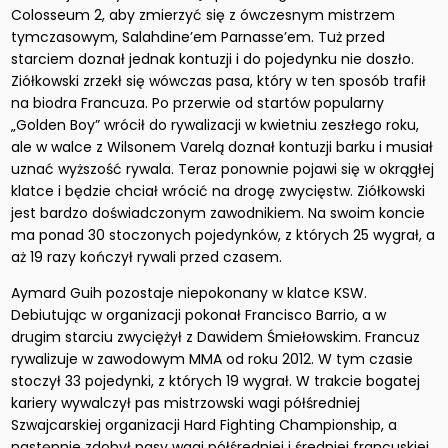
Colosseum 2, aby zmierzyć się z ówczesnym mistrzem
tymczasowym, Salahdine’em Parnasse’em. Tuż przed
starciem doznał jednak kontuzji i do pojedynku nie doszło.
Ziółkowski zrzekł się wówczas pasa, który w ten sposób trafił
na biodra Francuza. Po przerwie od startów popularny
„Golden Boy” wrócił do rywalizacji w kwietniu zeszłego roku,
ale w walce z Wilsonem Varelą doznał kontuzji barku i musiał
uznać wyższość rywala. Teraz ponownie pojawi się w okrągłej
klatce i będzie chciał wrócić na drogę zwycięstw. Ziółkowski
jest bardzo doświadczonym zawodnikiem. Na swoim koncie
ma ponad 30 stoczonych pojedynków, z których 25 wygrał, a
aż 19 razy kończył rywali przed czasem.
Aymard Guih pozostaje niepokonany w klatce KSW.
Debiutując w organizacji pokonał Francisco Barrio, a w
drugim starciu zwyciężył z Dawidem Śmiełowskim. Francuz
rywalizuje w zawodowym MMA od roku 2012. W tym czasie
stoczył 33 pojedynki, z których 19 wygrał. W trakcie bogatej
kariery wywalczył pas mistrzowski wagi półśredniej
Szwajcarskiej organizacji Hard Fighting Championship, a
następnie zdobył pasy wagi półśredniej i średniej francuskiej