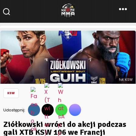
NaszeMMA
NaszeMMA.pl
»
Aktualności
»
Polskie MMA
»
KSW
»
Ziółkowski wróci
do akcji podczas gali XTB KSW 106 we Francji
fot. KSW
KSW
Udostępnij:
Ziółkowski wróci do akcji podczas
gali XTB KSW 106 we Francji