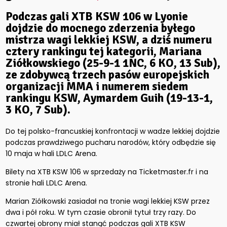
Podczas gali XTB KSW 106 w Lyonie
dojdzie do mocnego zderzenia byłego
mistrza wagi lekkiej KSW, a dziś numeru
cztery rankingu tej kategorii, Mariana
Ziółkowskiego (25-9-1 1NC, 6 KO, 13 Sub),
ze zdobywcą trzech pasów europejskich
organizacji MMA i numerem siedem
rankingu KSW, Aymardem Guih (19-13-1,
3 KO, 7 Sub).
Do tej polsko-francuskiej konfrontacji w wadze lekkiej dojdzie
podczas prawdziwego pucharu narodów, który odbędzie się
10 maja w hali LDLC Arena.
Bilety na XTB KSW 106 w sprzedaży na Ticketmaster.fr i na
stronie hali LDLC Arena.
Marian Ziółkowski zasiadał na tronie wagi lekkiej KSW przez
dwa i pół roku. W tym czasie obronił tytuł trzy razy. Do
czwartej obrony miał stanąć podczas gali XTB KSW