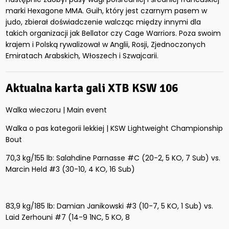
marki Hexagone MMA. Guih, który jest czarnym pasem w
judo, zbierał doświadczenie walcząc między innymi dla
takich organizacji jak Bellator czy Cage Warriors. Poza swoim
krajem i Polską rywalizował w Anglii, Rosji, Zjednoczonych
Emiratach Arabskich, Włoszech i Szwajcarii.
Aktualna karta gali XTB KSW 106
Walka wieczoru | Main event
Walka o pas kategorii lekkiej | KSW Lightweight Championship
Bout
70,3 kg/155 lb: Salahdine Parnasse #C (20-2, 5 KO, 7 Sub) vs.
Marcin Held #3 (30-10, 4 KO, 16 Sub)
83,9 kg/185 lb: Damian Janikowski #3 (10-7, 5 KO, 1 Sub) vs.
Laid Zerhouni #7 (14-9 1NC, 5 KO, 8