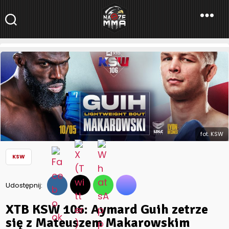
NaszeMMA
NaszeMMA.pl
»
Aktualności
»
Polskie MMA
»
KSW
»
XTB KSW 106:
Aymard Guih zetrze się z Mateuszem Makarowskim
fot. KSW
KSW
Udostępnij:
XTB KSW 106: Aymard Guih zetrze
się z Mateuszem Makarowskim