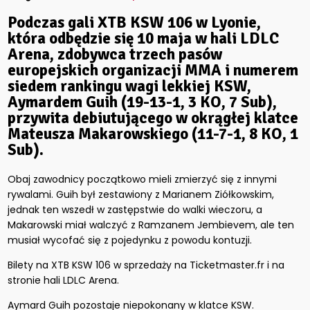
Podczas gali XTB KSW 106 w Lyonie,
która odbędzie się 10 maja w hali LDLC
Arena, zdobywca trzech pasów
europejskich organizacji MMA i numerem
siedem rankingu wagi lekkiej KSW,
Aymardem Guih (19-13-1, 3 KO, 7 Sub),
przywita debiutującego w okrągłej klatce
Mateusza Makarowskiego (11-7-1, 8 KO, 1
Sub).
Obaj zawodnicy początkowo mieli zmierzyć się z innymi
rywalami. Guih był zestawiony z Marianem Ziółkowskim,
jednak ten wszedł w zastępstwie do walki wieczoru, a
Makarowski miał walczyć z Ramzanem Jembievem, ale ten
musiał wycofać się z pojedynku z powodu kontuzji.
Bilety na XTB KSW 106 w sprzedaży na Ticketmaster.fr i na
stronie hali LDLC Arena.
Aymard Guih pozostaje niepokonany w klatce KSW.