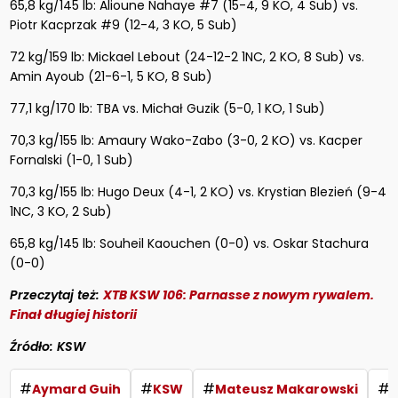
65,8 kg/145 lb: Alioune Nahaye #7 (15-4, 9 KO, 4 Sub) vs.
Piotr Kacprzak #9 (12-4, 3 KO, 5 Sub)
72 kg/159 lb: Mickael Lebout (24-12-2 1NC, 2 KO, 8 Sub) vs.
Amin Ayoub (21-6-1, 5 KO, 8 Sub)
77,1 kg/170 lb: TBA vs. Michał Guzik (5-0, 1 KO, 1 Sub)
70,3 kg/155 lb: Amaury Wako-Zabo (3-0, 2 KO) vs. Kacper
Fornalski (1-0, 1 Sub)
70,3 kg/155 lb: Hugo Deux (4-1, 2 KO) vs. Krystian Blezień (9-4
1NC, 3 KO, 2 Sub)
65,8 kg/145 lb: Souheil Kaouchen (0-0) vs. Oskar Stachura
(0-0)
Przeczytaj też:
XTB KSW 106: Parnasse z nowym rywalem.
Finał długiej historii
Źródło: KSW
#
#
#
#
Aymard Guih
KSW
Mateusz Makarowski
X