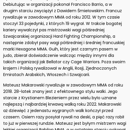
Debiutując w organizacji pokonał Francisco Barrio, a w
drugim starciu zwyciężył z Dawidem Śmiełowskim. Francuz
rywalizuje w zawodowym MMA od roku 2012. W tym czasie
stoczył 33 pojedynki, z których 19 wygrał. W trakcie bogatej
kariery wywalczył pas mistrzowski wagi półśredniej
Szwajcarskiej organizacji Hard Fighting Championship, a
następnie zdobył pasy wagi półśredniej i średniej francuskiej
marki Hexagone MMA. Guih, który jest czarnym pasem w
judo, zbierał doświadczenie walcząc między innymi dla
takich organizacji jak Bellator czy Cage Warriors. Poza swoim
krajem i Polską rywalizował w Anglii, Rosji, Zjednoczonych
Emiratach Arabskich, Włoszech i Szwajcarii.
Mateusz Makarowski rywalizuje w zawodowym MMA od roku
2018. 28-latek znany jest z efektownego stylu walki. Jego
starcie z Krystianem Blezieniem przez wielu było uznane
najlepszą i najbardziej krwawą walką roku 2022. Makarowski
aż dziewięć z jedenastu wygranych walk kończył przed
czasem. Osiem razy posyłał rywali na deski, a pięć razy robił
to już w pierwszej rundzie. Mateusz jest byłym mistrzem wagi
lekkiej organizacji Babilon MMA, a w ostatnim starciu pokonał