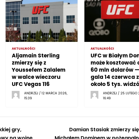
AKTUALNOŚCI
AKTUALNOŚCI
Aljamain Sterling
UFC w Białym Do
zmierzy się z
może kosztować 
Youssefem Zalalem
60 mln dolarów 
w walce wieczoru
gala 14 czerwca z
UFC Vegas 116
około 5 tys. widz
ANDRZEJ / 12 MARCA 2026,
ANDRZEJ / 25 LUTEGO 
15:39
16:49
kiej gry,
Damian Stasiak zmierzy się
wy na wojnę
Michałem Dominem w pożegnaln