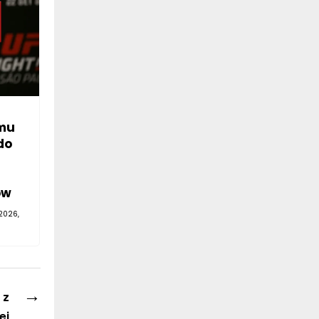
mu
do
—
ów
2026,
→
 z
ej