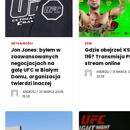
AKTUALNOŚCI
KSW
Jon Jones: byłem w
Gdzie obejrzeć K
zaawansowanych
116? Transmisja P
negocjacjach na
stream online
galę UFC w Białym
ANDRZEJ / 13 MARCA 2
Domu, organizacja
23:38
twierdzi inaczej
ANDRZEJ / 23 MARCA 2026,
15:30