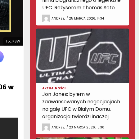
filmu biograficznego o legendzie
UFC. Reżyserem Thomas Soto
ANDRZEJ / 25 MARCA 2026, 14:34
fot. KSW
06 w
AKTUALNOŚCI
Jon Jones: byłem w
zaawansowanych negocjacjach
na galę UFC w Białym Domu,
organizacja twierdzi inaczej
ANDRZEJ / 23 MARCA 2026, 15:30