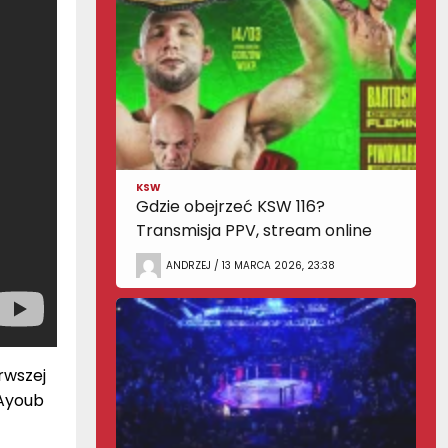
KSW
Gdzie obejrzeć KSW 116?
Transmisja PPV, stream online
ANDRZEJ / 13 MARCA 2026, 23:38
rwszej
 Ayoub