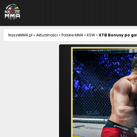
NaszeMMA
NaszeMMA.pl
»
Aktualności
»
Polskie MMA
»
KSW
»
XTB Bonusy po gal