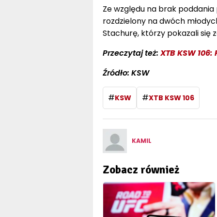
Ze względu na brak poddania 
rozdzielony na dwóch młodych 
Stachurę, którzy pokazali się 
Przeczytaj też:
XTB KSW 106: 
Źródło: KSW
#
#
KSW
XTB KSW 106
KAMIL
Zobacz również