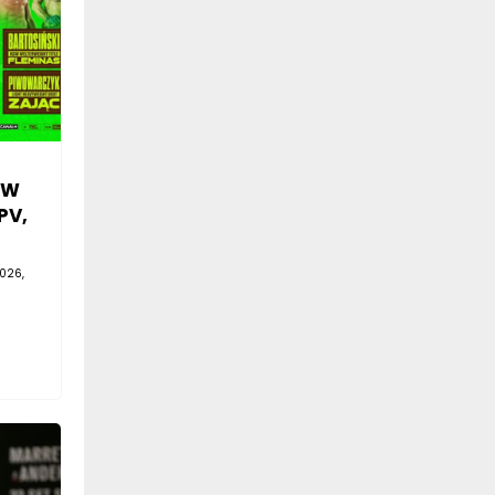
SW
PV,
026,