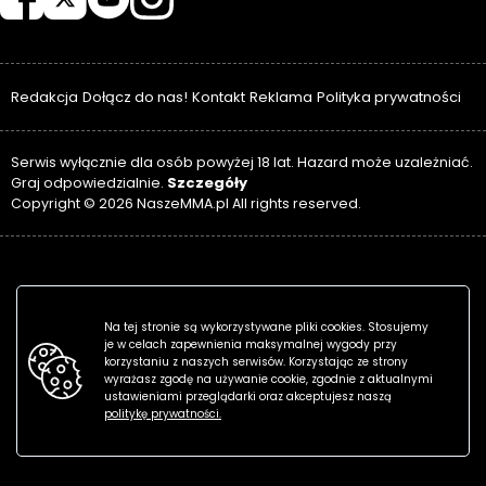
Redakcja
Dołącz do nas!
Kontakt
Reklama
Polityka prywatności
Serwis wyłącznie dla osób powyżej 18 lat. Hazard może uzależniać.
Szczegóły
Graj odpowiedzialnie.
Copyright © 2026 NaszeMMA.pl All rights reserved.
Na tej stronie są wykorzystywane pliki cookies. Stosujemy
je w celach zapewnienia maksymalnej wygody przy
korzystaniu z naszych serwisów. Korzystając ze strony
wyrażasz zgodę na używanie cookie, zgodnie z aktualnymi
ustawieniami przeglądarki oraz akceptujesz naszą
politykę prywatności.