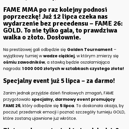
FAME MMA po raz kolejny podnosi
poprzeczkę! Już
12 lipca
czeka nas
wydarzenie bez precedensu –
FAME 26:
GOLD
. To nie tylko gala, to prawdziwa
walka o złoto. Dosłownie.
Na prestiżowej gali odbędzie się
Golden Tournament
–
wyjątkowy turniej w
wadze ciężkiej
, w którym zmierzy się
ośmiu zawodników
, a stawką będzie oszałamiająca
nagroda:
1 000 000 złotych w sztabkach czystego złota!
Specjalny event już 5 lipca – za darmo!
Zanim jednak przyjdzie dzień finałowych zmagań, FAME
przygotowało
specjalny, darmowy event promujący
FAME 26
, który odbędzie się
5 lipca
. To doskonała okazja, by
poczuć przedsmak emocji i poznać szczegóły turnieju GOLD,
które zostaną ujawnione już wkrótce.