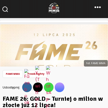
NaszeMMA
NaszeMMA.pl
»
Aktualności
»
Freak fighty
»
FAME 26: GOLD – Turniej
o milion w złocie już 12 lipca!
fot. FAME MMA
FAME MMA
Freak fighty
Udostępnij:
FAME 26: GOLD – Turniej o milion w
złocie już 12 lipca!