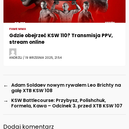
FAME MMA
Gdzie obejrzeć KSW 110? Transmisja PPV,
stream online
ANDRZEJ / 19 WRZEŚNIA 2025, 21:54
←
Adam Soldaev nowym rywalem Leo Brichty na
galę XTB KSW 108
→
KSW Battlecourse: Przybysz, Polishchuk,
Formela, Kawa – Odcinek 3. przed XTB KSW 107
Dodaj komentarz