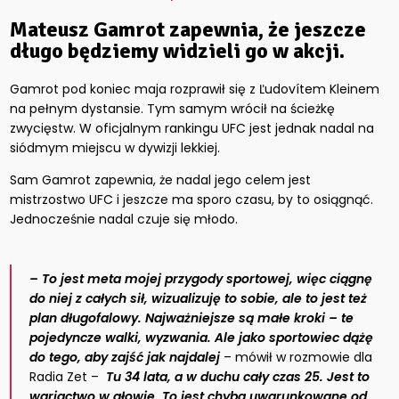
Mateusz Gamrot zapewnia, że jeszcze
długo będziemy widzieli go w akcji.
Gamrot pod koniec maja rozprawił się z Ľudovítem Kleinem
na pełnym dystansie. Tym samym wrócił na ścieżkę
zwycięstw. W oficjalnym rankingu UFC jest jednak nadal na
siódmym miejscu w dywizji lekkiej.
Sam Gamrot zapewnia, że nadal jego celem jest
mistrzostwo UFC i jeszcze ma sporo czasu, by to osiągnąć.
Jednocześnie nadal czuje się młodo.
– To jest meta mojej przygody sportowej, więc ciągnę
do niej z całych sił, wizualizuję to sobie, ale to jest też
plan długofalowy. Najważniejsze są małe kroki – te
pojedyncze walki, wyzwania. Ale jako sportowiec dążę
do tego, aby zajść jak najdalej
– mówił w rozmowie dla
Radia Zet –
Tu 34 lata, a w duchu cały czas 25. Jest to
wariactwo w głowie. To jest chyba uwarunkowane od