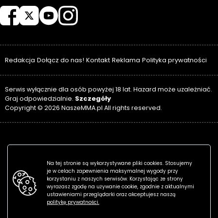
Redakcja
Dołącz do nas!
Kontakt
Reklama
Polityka prywatności
Serwis wyłącznie dla osób powyżej 18 lat. Hazard może uzależniać.
Szczegóły
Graj odpowiedzialnie.
Copyright © 2026 NaszeMMA.pl All rights reserved.
Na tej stronie są wykorzystywane pliki cookies. Stosujemy
je w celach zapewnienia maksymalnej wygody przy
korzystaniu z naszych serwisów. Korzystając ze strony
wyrażasz zgodę na używanie cookie, zgodnie z aktualnymi
ustawieniami przeglądarki oraz akceptujesz naszą
politykę prywatności.