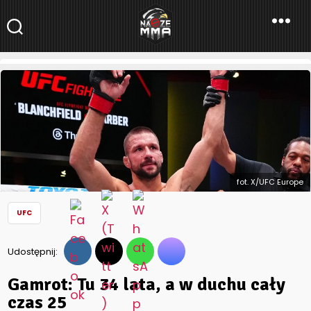
NaszeMMA
NaszeMMA.pl
»
Aktualności
»
Świat
»
UFC
»
Gamrot: Tu 34 lata, a w
duchu cały czas 25
fot. X/UFC Europe
UFC
Udostępnij:
Gamrot: Tu 34 lata, a w duchu cały
czas 25