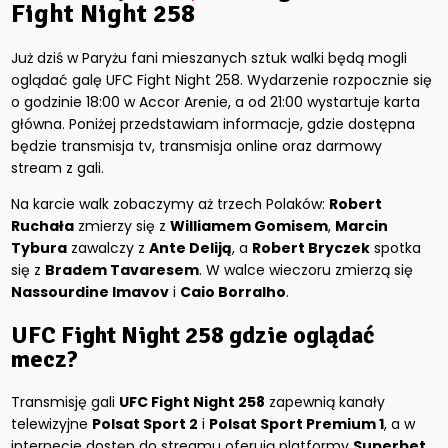
Fight Night 258
Już dziś w Paryżu fani mieszanych sztuk walki będą mogli
oglądać galę UFC Fight Night 258. Wydarzenie rozpocznie się
o godzinie 18:00 w Accor Arenie, a od 21:00 wystartuje karta
główna. Poniżej przedstawiam informacje, gdzie dostępna
będzie transmisja tv, transmisja online oraz darmowy
stream z gali.
Na karcie walk zobaczymy aż trzech Polaków:
Robert
Ruchała
zmierzy się z
Williamem Gomisem
,
Marcin
Tybura
zawalczy z
Ante Deliją
, a
Robert Bryczek
spotka
się z
Bradem Tavaresem
. W walce wieczoru zmierzą się
Nassourdine Imavov
i
Caio Borralho
.
UFC Fight Night 258 gdzie oglądać
mecz?
Transmisję gali
UFC Fight Night 258
zapewnią kanały
telewizyjne
Polsat Sport 2
i
Polsat Sport Premium 1
, a w
internecie dostęp do streamu oferują platformy
Superbet