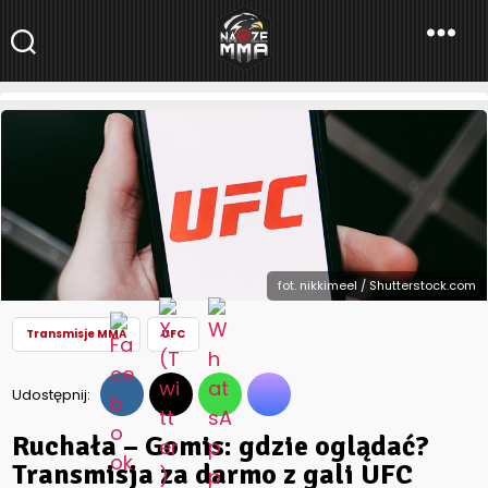
NaszeMMA
NaszeMMA.pl
»
Aktualności
»
Świat
»
UFC
»
Ruchała – Gomis: gdzie
oglądać? Transmisja za darmo z gali UFC Fight Night 258
fot. nikkimeel / Shutterstock.com
Transmisje MMA
UFC
Udostępnij:
Ruchała – Gomis: gdzie oglądać?
Transmisja za darmo z gali UFC