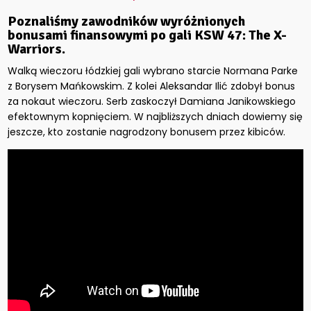
Poznaliśmy zawodników wyróżnionych
bonusami finansowymi po gali KSW 47: The X-
Warriors.
Walką wieczoru łódzkiej gali wybrano starcie Normana Parke
z Borysem Mańkowskim. Z kolei Aleksandar Ilić zdobył bonus
za nokaut wieczoru. Serb zaskoczył Damiana Janikowskiego
efektownym kopnięciem. W najbliższych dniach dowiemy się
jeszcze, kto zostanie nagrodzony bonusem przez kibiców.