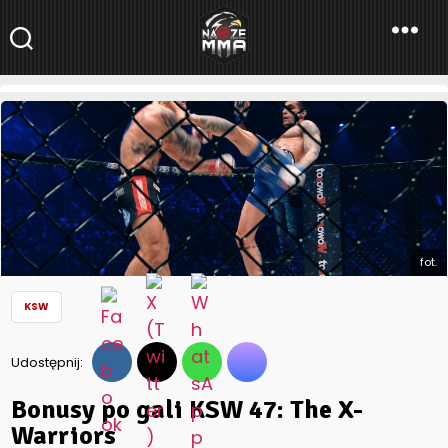
NaszeMMA
NaszeMMA.pl
»
Aktualności
»
Polskie MMA
»
KSW
»
Bonusy po gali
KSW 47: The X-Warriors
fot.
KSW
Udostępnij:
Bonusy po gali KSW 47: The X-
Warriors