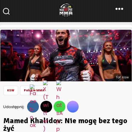
NaszeMMA
NaszeMMA.pl
»
Aktualności
»
Polskie MMA
»
Mamed Khalidov: Nie
mogę bez tego żyć
fot. ksw
KSW
Polskie MMA
Udostępnij:
Mamed Khalidov: Nie mogę bez tego
żyć