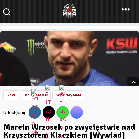
NaszeMMA
NaszeMMA.pl
»
Aktualności
»
Polskie MMA
»
Marcin Wrzosek po
zwycięstwie nad Krzysztofem Klaczkiem [Wywiad]
fot.
KSW
Polskie MMA
Wywiady MMA
Udostępnij:
Marcin Wrzosek po zwycięstwie nad
Krzysztofem Klaczkiem [Wywiad]