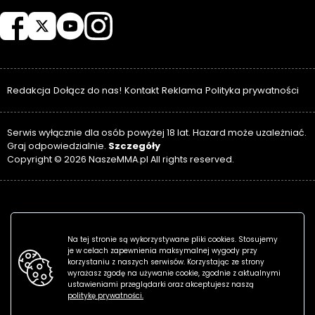
NASZEMMA
Redakcja
Dołącz do nas!
Kontakt
Reklama
Polityka prywatności
Serwis wyłącznie dla osób powyżej 18 lat. Hazard może uzależniać.
Szczegóły
Graj odpowiedzialnie.
Copyright © 2026 NaszeMMA.pl All rights reserved.
Na tej stronie są wykorzystywane pliki cookies. Stosujemy
je w celach zapewnienia maksymalnej wygody przy
korzystaniu z naszych serwisów. Korzystając ze strony
wyrażasz zgodę na używanie cookie, zgodnie z aktualnymi
ustawieniami przeglądarki oraz akceptujesz naszą
politykę prywatności.