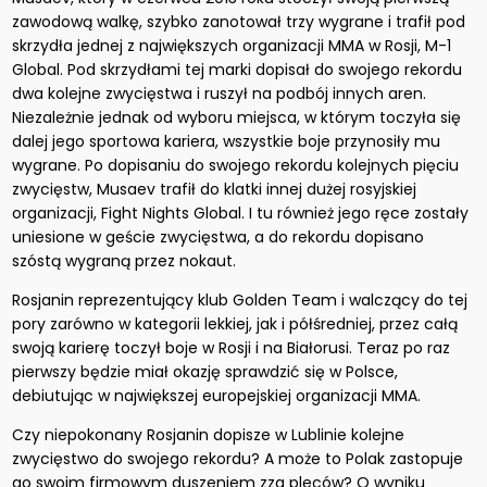
zawodową walkę, szybko zanotował trzy wygrane i trafił pod
skrzydła jednej z największych organizacji MMA w Rosji, M-1
Global. Pod skrzydłami tej marki dopisał do swojego rekordu
dwa kolejne zwycięstwa i ruszył na podbój innych aren.
Niezależnie jednak od wyboru miejsca, w którym toczyła się
dalej jego sportowa kariera, wszystkie boje przynosiły mu
wygrane. Po dopisaniu do swojego rekordu kolejnych pięciu
zwycięstw, Musaev trafił do klatki innej dużej rosyjskiej
organizacji, Fight Nights Global. I tu również jego ręce zostały
uniesione w geście zwycięstwa, a do rekordu dopisano
szóstą wygraną przez nokaut.
Rosjanin reprezentujący klub Golden Team i walczący do tej
pory zarówno w kategorii lekkiej, jak i półśredniej, przez całą
swoją karierę toczył boje w Rosji i na Białorusi. Teraz po raz
pierwszy będzie miał okazję sprawdzić się w Polsce,
debiutując w największej europejskiej organizacji MMA.
Czy niepokonany Rosjanin dopisze w Lublinie kolejne
zwycięstwo do swojego rekordu? A może to Polak zastopuje
go swoim firmowym duszeniem zza pleców? O wyniku