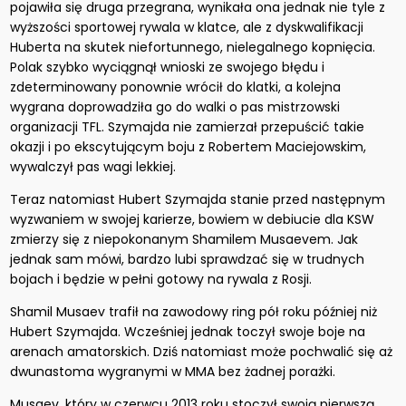
pojawiła się druga przegrana, wynikała ona jednak nie tyle z
wyższości sportowej rywala w klatce, ale z dyskwalifikacji
Huberta na skutek niefortunnego, nielegalnego kopnięcia.
Polak szybko wyciągnął wnioski ze swojego błędu i
zdeterminowany ponownie wrócił do klatki, a kolejna
wygrana doprowadziła go do walki o pas mistrzowski
organizacji TFL. Szymajda nie zamierzał przepuścić takie
okazji i po ekscytującym boju z Robertem Maciejowskim,
wywalczył pas wagi lekkiej.
Teraz natomiast Hubert Szymajda stanie przed następnym
wyzwaniem w swojej karierze, bowiem w debiucie dla KSW
zmierzy się z niepokonanym Shamilem Musaevem. Jak
jednak sam mówi, bardzo lubi sprawdzać się w trudnych
bojach i będzie w pełni gotowy na rywala z Rosji.
Shamil Musaev trafił na zawodowy ring pół roku później niż
Hubert Szymajda. Wcześniej jednak toczył swoje boje na
arenach amatorskich. Dziś natomiast może pochwalić się aż
dwunastoma wygranymi w MMA bez żadnej porażki.
Musaev, który w czerwcu 2013 roku stoczył swoją pierwszą