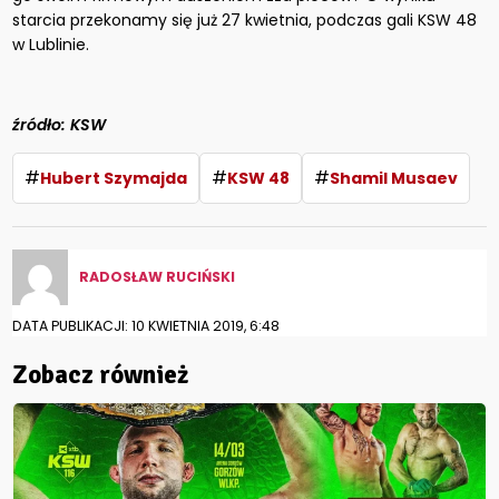
starcia przekonamy się już 27 kwietnia, podczas gali KSW 48
w Lublinie.
źródło: KSW
#
#
#
Hubert Szymajda
KSW 48
Shamil Musaev
RADOSŁAW RUCIŃSKI
DATA PUBLIKACJI: 10 KWIETNIA 2019, 6:48
Zobacz również