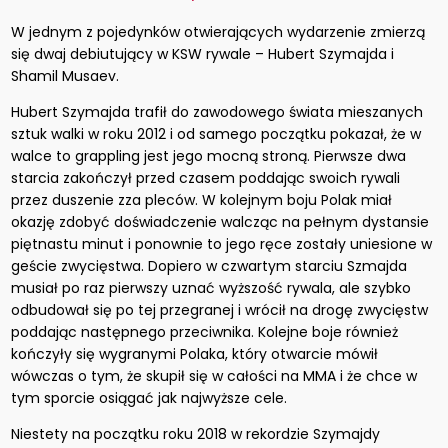
W jednym z pojedynków otwierających wydarzenie zmierzą
się dwaj debiutujący w KSW rywale – Hubert Szymajda i
Shamil Musaev.
Hubert Szymajda trafił do zawodowego świata mieszanych
sztuk walki w roku 2012 i od samego początku pokazał, że w
walce to grappling jest jego mocną stroną. Pierwsze dwa
starcia zakończył przed czasem poddając swoich rywali
przez duszenie zza pleców. W kolejnym boju Polak miał
okazję zdobyć doświadczenie walcząc na pełnym dystansie
piętnastu minut i ponownie to jego ręce zostały uniesione w
geście zwycięstwa. Dopiero w czwartym starciu Szmajda
musiał po raz pierwszy uznać wyższość rywala, ale szybko
odbudował się po tej przegranej i wrócił na drogę zwycięstw
poddając następnego przeciwnika. Kolejne boje również
kończyły się wygranymi Polaka, który otwarcie mówił
wówczas o tym, że skupił się w całości na MMA i że chce w
tym sporcie osiągać jak najwyższe cele.
Niestety na początku roku 2018 w rekordzie Szymajdy