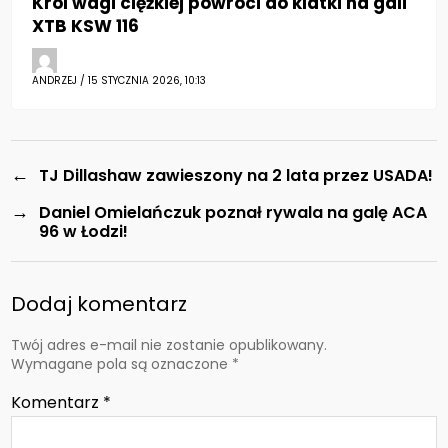
Król wagi ciężkiej powróci do klatki na gali
XTB KSW 116
ANDRZEJ / 15 STYCZNIA 2026, 10:13
←
TJ Dillashaw zawieszony na 2 lata przez USADA!
→
Daniel Omielańczuk poznał rywala na galę ACA
96 w Łodzi!
Dodaj komentarz
Twój adres e-mail nie zostanie opublikowany.
Wymagane pola są oznaczone
*
Komentarz
*