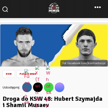
NaszeMMA
NaszeMMA.pl
»
Aktualności
»
Polskie MMA
»
KSW
»
Droga do KSW 48:
Hubert Szymajda i Shamil Musaev
fot. facebook.com/konfrontacja
KSW
Polskie MMA
Udostępnij:
Droga do KSW 48: Hubert Szymajda
i Shamil Musaev