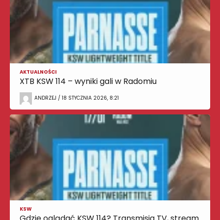
AKTUALNOŚCI
XTB KSW 114 – wyniki gali w Radomiu
ANDRZEJ / 18 STYCZNIA 2026, 8:21
KSW
Gdzie oglądać KSW 114? Transmisja TV, stream