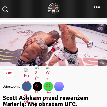
NaszeMMA
NaszeMMA.pl
»
Aktualności
»
Polskie MMA
»
KSW
»
Scott Askham
przed rewanżem Materlą: Nie obrażam UFC.
fot.
KSW
Udostępnij:
Scott Askham przed rewanżem
Materlą: Nie obrażam UFC.