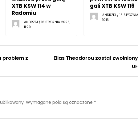
XTB KSW 114 w
gali XTB KSW 116
Radomiu
ANDRZEJ / 15 STYCZNI
10:13
ANDRZEJ / 16 STYCZNIA 2026,
11:29
 problem z
Elias Theodorou został zwolniony
U
publikowany.
Wymagane pola są oznaczone
*