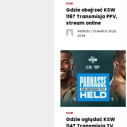
KSW
Gdzie obejrzeć KSW
116? Transmisja PPV,
stream online
ANDRZEJ / 13 MARCA 2026,
23:38
KSW
Gdzie oglądać KSW
114? Transmisja TV,