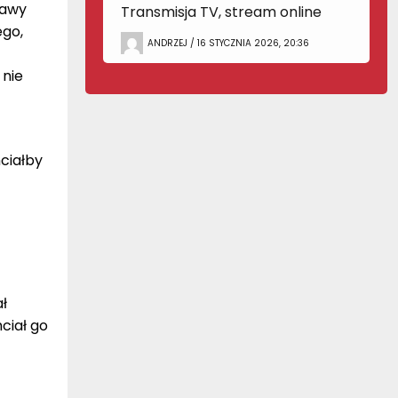
tawy
Transmisja TV, stream online
ego,
ANDRZEJ / 16 STYCZNIA 2026, 20:36
ć
 nie
ciałby
ł
ciał go