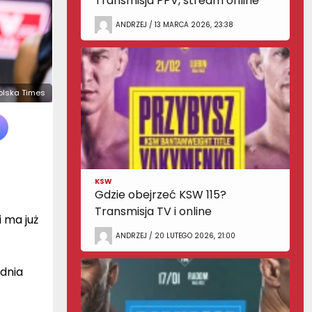
Transmisja PPV, stream online
ANDRZEJ / 13 MARCA 2026, 23:38
Polska Times
KSW
Gdzie obejrzeć KSW 115?
Transmisja TV i online
 ma już
ANDRZEJ / 20 LUTEGO 2026, 21:00
odnia