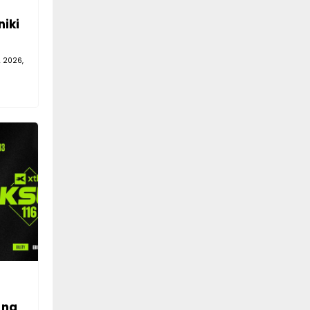
niki
A 2026,
 na