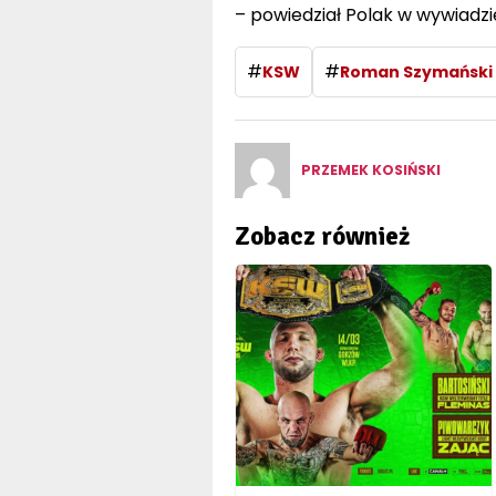
– powiedział Polak w wywiadzie
#
#
KSW
Roman Szymański
PRZEMEK KOSIŃSKI
Zobacz również