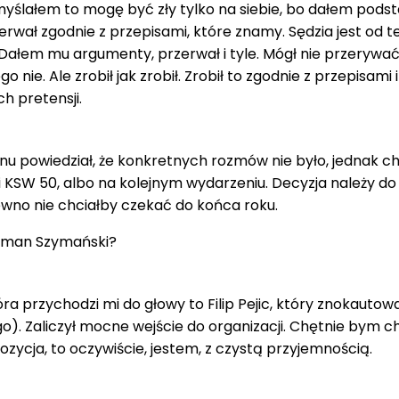
myślałem to mogę być zły tylko na siebie, bo dałem pods
rwał zgodnie z przepisami, które znamy. Sędzia jest od t
Dałem mu argumenty, przerwał i tyle. Mógł nie przerywa
 nie. Ale zrobił jak zrobił. Zrobił to zgodnie z przepisami i
h pretensji.
u powiedział, że konkretnych rozmów nie było, jednak ch
i KSW 50, albo na kolejnym wydarzeniu. Decyzja należy do
ewno nie chciałby czekać do końca roku.
Roman Szymański?
óra przychodzi mi do głowy to Filip Pejic, który znokautowa
o). Zaliczył mocne wejście do organizacji. Chętnie bym ch
pozycja, to oczywiście, jestem, z czystą przyjemnością.