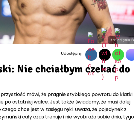
fot. Zdjęcie: 
Udostępnij:
i: Nie chciałbym czekać do
zyszłość mówi, że pragnie szybkiego powrotu do klatki i
bie po ostatniej walce. Jest także świadomy, że musi dalej
 czego chce jest w zasięgu ręki. Uważa, że pojedynek z
ymański cały czas trenuje i nie wyobraża sobie dnia, tyg