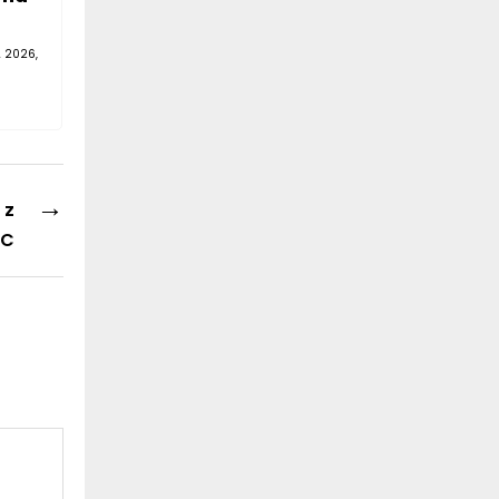
A 2026,
→
 z
FC