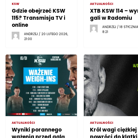
KSW
AKTUALNOŚCI
Gdzie obejrzeć KSW
XTB KSW 114 – wy
115? Transmisja TV i
gali w Radomiu
online
ANDRZEJ / 18 STYCZNI
8:21
ANDRZEJ / 20 LUTEGO 2026,
21:00
AKTUALNOŚCI
AKTUALNOŚCI
Wyniki porannego
Król wagi ciężkiej
ważenia przed galą
powróci do klatki