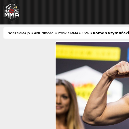
NaszeMMA
NaszeMMA.pl
»
Aktualności
»
Polskie MMA
»
KSW
»
Roman Szymański: