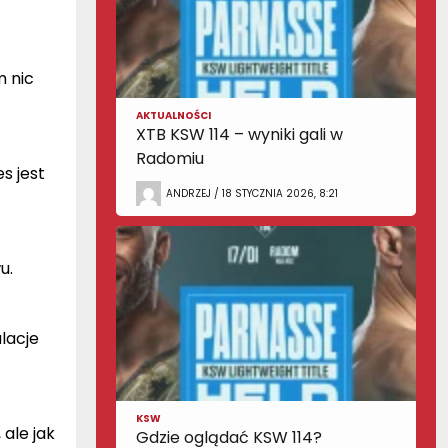
 nic
AKTUALNOŚCI
XTB KSW 114 – wyniki gali w
Radomiu
s jest
ANDRZEJ / 18 STYCZNIA 2026, 8:21
u.
lacje
KSW
ale jak
Gdzie oglądać KSW 114?