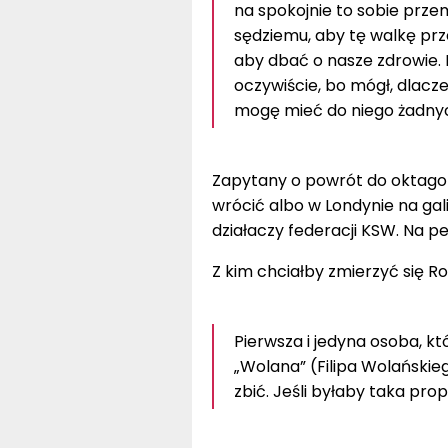
na spokojnie to sobie prze
sędziemu, aby tę walkę prze
aby dbać o nasze zdrowie. 
oczywiście, bo mógł, dlaczego
mogę mieć do niego żadnyc
Zapytany o powrót do oktagon
wrócić albo w Londynie na gal
działaczy federacji KSW. Na p
Z kim chciałby zmierzyć się 
Pierwsza i jedyna osoba, kt
„Wolana” (Filipa Wolańskieg
zbić. Jeśli byłaby taka pro