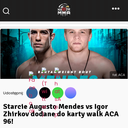
NaszeMMA
NaszeMMA.pl
»
Starcie Augusto Mendes vs Igor Zhirkov dodane
do karty walk ACA 96!
fot. ACA
Udostępnij:
Starcie Augusto Mendes vs Igor
Zhirkov dodane do karty walk ACA
96!