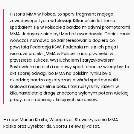
Historia MMA w Polsce, to spory fragment mojego
zawodowego życia w telewizji. Kilkanaście lat temu
spotkałem się w Polsacie z bardzo młodymi promotorami
MMA. Jednym z nich był Martin Lewandowski. Chcieli mnie
wówczas namówić do zainteresowania dopiero co
powstałą Federacją KSW. Podobała mi się ich pasja i
wiara, że projekt „MMA w Polsce” musi przynieść w
przyszłości sukces. Wysłuchałem i zaryzykowałem.
Postawiłem na nich i na nowy sport, chociaż wtedy był to
akt sporej odwagi, bo MMA na polskim rynku było
dziedziną bardzo egzotyczną, a wśród sportów walki
królował niepodzielnie boks. I tak ruszyliśmy razem w
kilkunastoletnią drogę znaczoną wylanym potem wielkiej
pracy, ale i radością z kolejnych sukcesów.
– mówi Marian Kmita, Wiceprezes Stowarzyszenia MMA
Polska oraz Dyrektor ds. Sportu Telewizji Polsat.