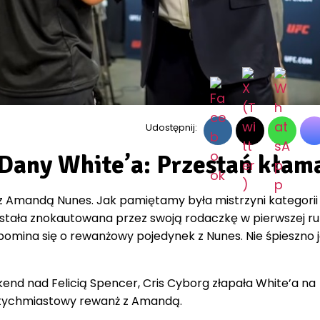
Udostępnij:
 Dany White’a: Przestań kłam
z Amandą Nunes. Jak pamiętamy była mistrzyni kategorii
ostała znokautowana przez swoją rodaczkę w pierwszej ru
pomina się o rewanżowy pojedynek z Nunes. Nie śpieszno 
end nad Felicią Spencer, Cris Cyborg złapała White’a na
natychmiastowy rewanż z Amandą.