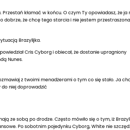
. Przestań kłamać w końcu. O czym Ty opowiadasz, że ja 
o dobrze, że chcę tego starcia i nie jestem przestraszon
ytuacją Brazylijka.
wiedział Cris Cyborg i obiecał, że dostanie upragniony
dą Nunes.
ozmawiaj z twoimi menadżerami o tym co się stało. Ja chc
y do niej doprowadzić
ają ze sobą po drodze. Często mówiło się o tym, iż Brazyl
nsowe. Po sobotnim pojedynku Cyborg, White nie szczędz