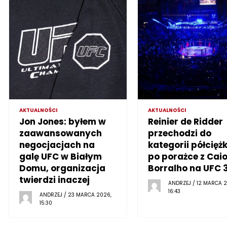
AKTUALNOŚCI
AKTUALNOŚCI
Jon Jones: byłem w
Reinier de Ridder
zaawansowanych
przechodzi do
negocjacjach na
kategorii półciężk
galę UFC w Białym
po porażce z Cai
Domu, organizacja
Borralho na UFC 
twierdzi inaczej
ANDRZEJ / 12 MARCA 2
16:43
ANDRZEJ / 23 MARCA 2026,
15:30