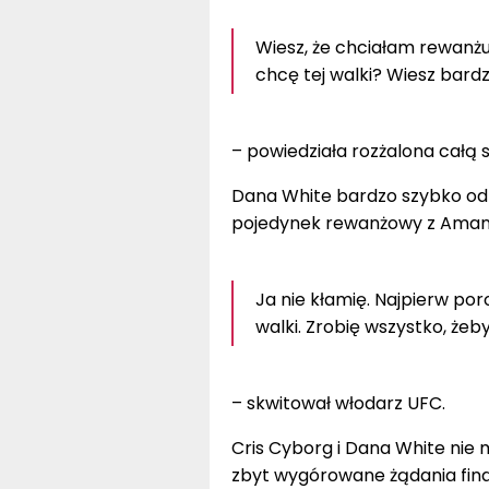
Wiesz, że chciałam rewanżu
chcę tej walki? Wiesz bardz
– powiedziała rozżalona całą s
Dana White bardzo szybko odpo
pojedynek rewanżowy z Aman
Ja nie kłamię. Najpierw por
walki. Zrobię wszystko, żeb
– skwitował włodarz UFC.
Cris Cyborg i Dana White nie m
zbyt wygórowane żądania fina