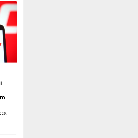
i
em
026,