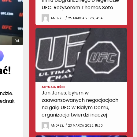
filmu biograficznego o legendzie
UFC. Reżyserem Thomas Soto
ANDRZEJ / 25 MARCA 2026, 14:34
fot.
ać!
AKTUALNOŚCI
Jon Jones: byłem w
ndzie.
zaawansowanych negocjacjach
jednak
na galę UFC w Białym Domu,
organizacja twierdzi inaczej
ANDRZEJ / 23 MARCA 2026, 15:30