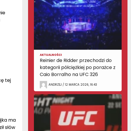
nie
a
AKTUALNOŚCI
Reinier de Ridder przechodzi do
kategorii półciężkiej po porażce z
Caio Borralho na UFC 326
ę tej
ANDRZEJ / 12 MARCA 2026, 16:43
ijka ma
ił słów