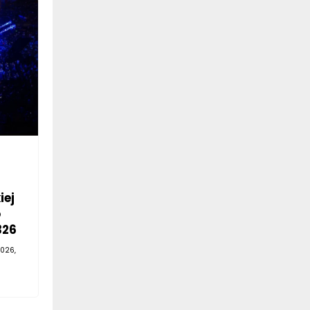
iej
o
326
026,