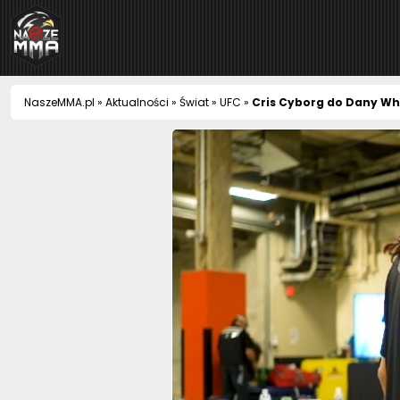
NaszeMMA
NaszeMMA.pl
»
Aktualności
»
Świat
»
UFC
»
Cris Cyborg do Dany Whi