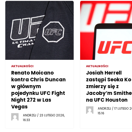
AKTUALNOŚCI
AKTUALNOŚCI
Renato Moicano
Josiah Herrell
kontra Chris Duncan
zastąpi Seoka Ko 
w głównym
zmierzy się z
pojedynku UFC Fight
Jacoby’m Smith
Night 272 w Las
na UFC Houston
Vegas
ANDRZEJ / 17 LUTEGO 2
15:16
ANDRZEJ / 23 LUTEGO 2026,
16:33