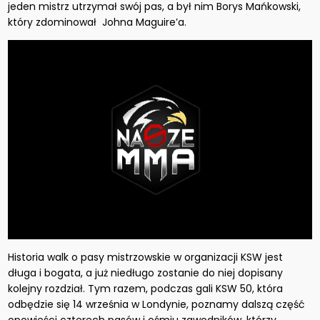
jeden mistrz utrzymał swój pas, a był nim Borys Mańkowski,
który zdominował Johna Maguire’a.
Historia walk o pasy mistrzowskie w organizacji KSW jest
długa i bogata, a już niedługo zostanie do niej dopisany
kolejny rozdział. Tym razem, podczas gali KSW 50, która
odbędzie się 14 września w Londynie, poznamy dalszą część
opowieści czterech pasów i ośmiu zawodników, którzy