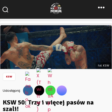
NaszeMMA
NaszeMMA.pl
»
Aktualności
»
Polskie MMA
»
KSW
»
KSW 50: Trzy i
więcej pasów na szali!
fot. KSW
KSW
Udostępnij:
KSW 50: Trzy i więcej pasów na
szali!