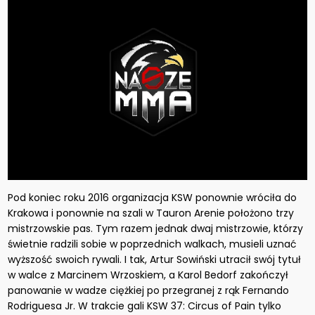
Pod koniec roku 2016 organizacja KSW ponownie wróciła do
Krakowa i ponownie na szali w Tauron Arenie położono trzy
mistrzowskie pas. Tym razem jednak dwaj mistrzowie, którzy
świetnie radzili sobie w poprzednich walkach, musieli uznać
wyższość swoich rywali. I tak, Artur Sowiński utracił swój tytuł
w walce z Marcinem Wrzoskiem, a Karol Bedorf zakończył
panowanie w wadze ciężkiej po przegranej z rąk Fernando
Rodriguesa Jr. W trakcie gali KSW 37: Circus of Pain tylko