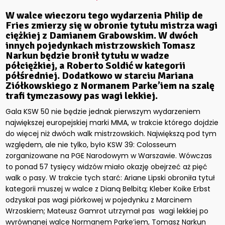
W walce wieczoru tego wydarzenia Philip de
Fries zmierzy się w obronie tytułu mistrza wagi
ciężkiej z Damianem Grabowskim. W dwóch
innych pojedynkach mistrzowskich Tomasz
Narkun będzie bronił tytułu w wadze
półciężkiej, a Roberto Soldić w kategorii
półśredniej. Dodatkowo w starciu Mariana
Ziółkowskiego z Normanem Parke’iem na szalę
trafi tymczasowy pas wagi lekkiej.
Gala KSW 50 nie będzie jednak pierwszym wydarzeniem
największej europejskiej marki MMA, w trakcie którego dojdzie
do więcej niż dwóch walk mistrzowskich. Największą pod tym
względem, ale nie tylko, było KSW 39: Colosseum
zorganizowane na PGE Narodowym w Warszawie. Wówczas
to ponad 57 tysięcy widzów miało okazję obejrzeć aż pięć
walk o pasy. W trakcie tych starć: Ariane Lipski obroniła tytuł
kategorii muszej w walce z Dianą Belbitą; Kleber Koike Erbst
odzyskał pas wagi piórkowej w pojedynku z Marcinem
Wrzoskiem; Mateusz Gamrot utrzymał pas wagi lekkiej po
wyrównanej walce Normanem Parke’iem, Tomasz Narkun