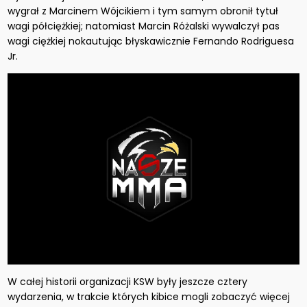
wygrał z Marcinem Wójcikiem i tym samym obronił tytuł
wagi półciężkiej; natomiast Marcin Różalski wywalczył pas
wagi ciężkiej nokautując błyskawicznie Fernando Rodriguesa
Jr.
W całej historii organizacji KSW były jeszcze cztery
wydarzenia, w trakcie których kibice mogli zobaczyć więcej