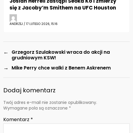
Josiah Herrell zastąpi Seoka Ko i zmierzy
się z Jacoby’m Smithem na UFC Houston
ANDRZEJ / 17 LUTEGO 2026, 15:16
←
Grzegorz Szulakowski wraca do akcji na
grudniowym KSW!
→
Mike Perry chce walki z Benem Askrenem
Dodaj komentarz
Twój adres e-mail nie zostanie opublikowany.
Wymagane pola są oznaczone
*
Komentarz
*