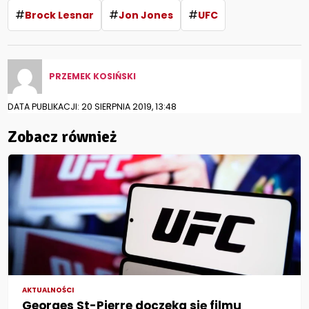
#
#
#
Brock Lesnar
Jon Jones
UFC
PRZEMEK KOSIŃSKI
DATA PUBLIKACJI: 20 SIERPNIA 2019, 13:48
Zobacz również
AKTUALNOŚCI
Georges St-Pierre doczeka się filmu