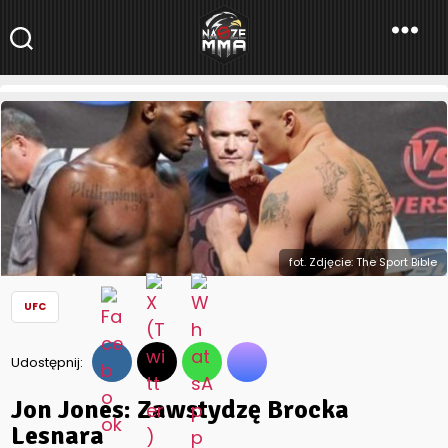
NaszeMMA
NaszeMMA.pl
»
Aktualności
»
Świat
»
UFC
»
Jon Jones: Zawstydzę
Brocka Lesnara
fot. Zdjęcie: The Sport Bible
UFC
Udostępnij:
Jon Jones: Zawstydzę Brocka
Lesnara