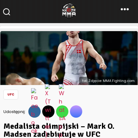
NaszeMMA
NaszeMMA.pl
»
Aktualności
»
Świat
»
UFC
»
Medalista olimpijski –
Mark O. Madsen zadebiutuje w UFC
fot. Zdjęcie: MMA Fighting.com
UFC
Udostępnij:
Medalista olimpijski – Mark O.
Madsen zadebiutuje w UFC