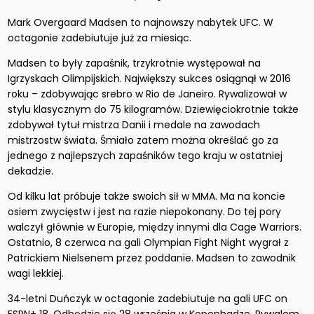
Mark Overgaard Madsen to najnowszy nabytek UFC. W
octagonie zadebiutuje już za miesiąc.
Madsen to były zapaśnik, trzykrotnie występował na
Igrzyskach Olimpijskich. Największy sukces osiągnął w 2016
roku – zdobywając srebro w Rio de Janeiro. Rywalizował w
stylu klasycznym do 75 kilogramów. Dziewięciokrotnie także
zdobywał tytuł mistrza Danii i medale na zawodach
mistrzostw świata. Śmiało zatem można określać go za
jednego z najlepszych zapaśników tego kraju w ostatniej
dekadzie.
Od kilku lat próbuje także swoich sił w MMA. Ma na koncie
osiem zwycięstw i jest na razie niepokonany. Do tej pory
walczył głównie w Europie, między innymi dla Cage Warriors.
Ostatnio, 8 czerwca na gali Olympian Fight Night wygrał z
Patrickiem Nielsenem przez poddanie. Madsen to zawodnik
wagi lekkiej.
34-letni Duńczyk w octagonie zadebiutuje na gali UFC on