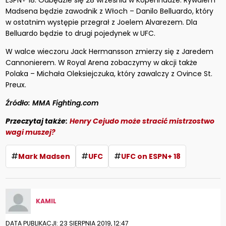
ESPN+ 18. Odbędzie się 28 września w Kopenhadze. Rywalem
Madsena będzie zawodnik z Włoch – Danilo Belluardo, który
w ostatnim występie przegrał z Joelem Alvarezem. Dla
Belluardo będzie to drugi pojedynek w UFC.
W walce wieczoru Jack Hermansson zmierzy się z Jaredem
Cannonierem. W Royal Arena zobaczymy w akcji także
Polaka – Michała Oleksiejczuka, który zawalczy z Ovince St.
Preux.
Źródło: MMA Fighting.com
Przeczytaj także:
Henry Cejudo może stracić mistrzostwo
wagi muszej?
#
#
#
Mark Madsen
UFC
UFC on ESPN+ 18
KAMIL
DATA PUBLIKACJI: 23 SIERPNIA 2019, 12:47