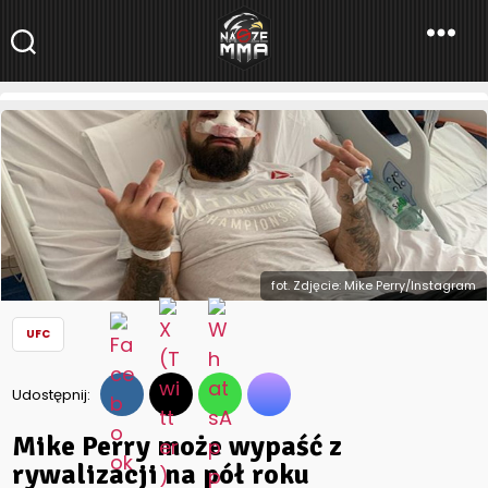
NaszeMMA
NaszeMMA.pl
»
Aktualności
»
Świat
»
UFC
»
Mike Perry może
wypaść z rywalizacji na pół roku
fot. Zdjęcie: Mike Perry/Instagram
UFC
Udostępnij:
Mike Perry może wypaść z
rywalizacji na pół roku