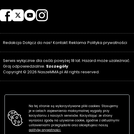
NASZEMMA
Redakcja
Dołącz do nas!
Kontakt
Reklama
Polityka prywatności
Serwis wyłącznie dla osób powyżej 18 lat. Hazard może uzależniać.
Szczegóły
Graj odpowiedzialnie.
Copyright © 2026 NaszeMMA.pl All rights reserved.
Na tej stronie są wykorzystywane pliki cookies. Stosujemy
je w celach zapewnienia maksymalnej wygody przy
korzystaniu z naszych serwisów. Korzystając ze strony
wyrażasz zgodę na używanie cookie, zgodnie z aktualnymi
ustawieniami przeglądarki oraz akceptujesz naszą
politykę prywatności.