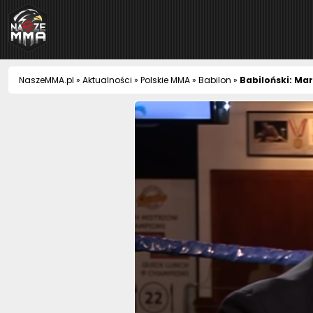
NaszeMMA
NaszeMMA.pl
»
Aktualności
»
Polskie MMA
»
Babilon
»
Babiloński: Ma