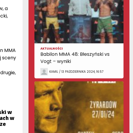
w, a
cki,
AKTUALNOŚCI
lon MMA
Babilon MMA 48: Błeszyński vs
j sceny
Vogt – wyniki
drugie,
KAMIL / 13 PAŹDZIERNIKA 2024, 16:57
ski w
łach w
 ze