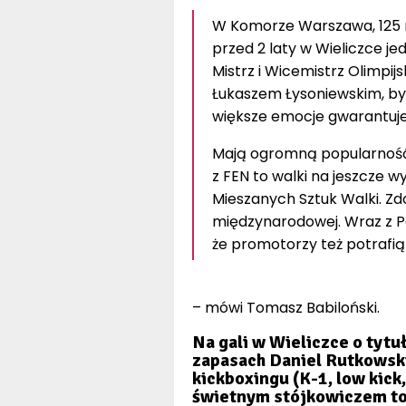
W Komorze Warszawa, 125 m
przed 2 laty w Wieliczce j
Mistrz i Wicemistrz Olimpij
Łukaszem Łysoniewskim, by
większe emocje gwarantujem
Mają ogromną popularność,
z FEN to walki na jeszcze 
Mieszanych Sztuk Walki. Z
międzynarodowej. Wraz z Pa
że promotorzy też potrafi
– mówi Tomasz Babiloński.
Na gali w Wieliczce o tytu
zapasach Daniel Rutkowski 
kickboxingu (K-1, low kick,
świetnym stójkowiczem to