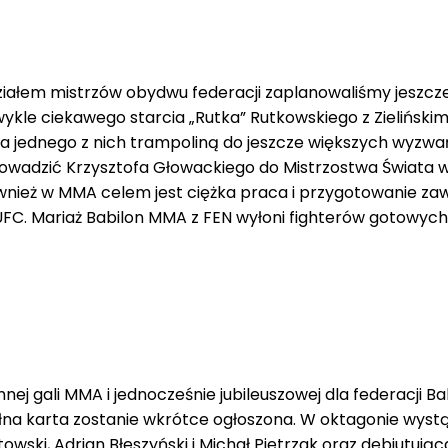
ziałem mistrzów obydwu federacji zaplanowaliśmy jeszcz
ykle ciekawego starcia „Rutka” Rutkowskiego z Zielińskim
a jednego z nich trampoliną do jeszcze większych wyzwa
prowadzić Krzysztofa Głowackiego do Mistrzostwa Świata 
nież w MMA celem jest ciężka praca i przygotowanie za
– UFC. Mariaż Babilon MMA z FEN wyłoni fighterów gotowych
mnej gali MMA i jednocześnie jubileuszowej dla federacji Ba
ełna karta zostanie wkrótce ogłoszona. W oktagonie wyst
towski, Adrian Błeszyński i Michał Pietrzak oraz debiutując