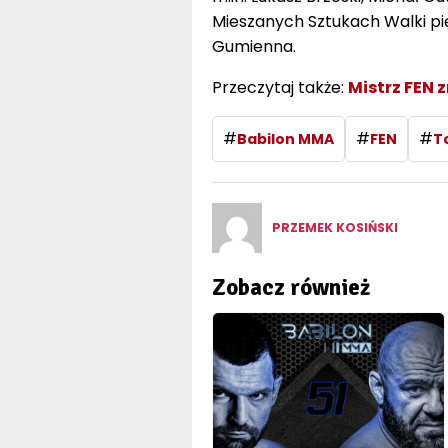
Mieszanych Sztukach Walki pię
Gumienna.
Przeczytaj także:
Mistrz FEN 
#
#
#
Babilon MMA
FEN
T
PRZEMEK KOSIŃSKI
Zobacz również