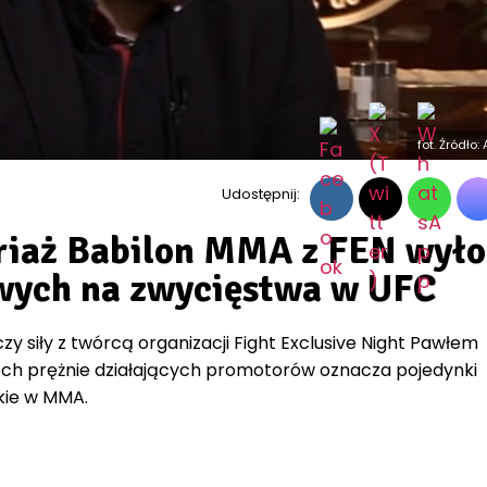
fot. Źródło
Udostępnij:
riaż Babilon MMA z FEN wyło
wych na zwycięstwa w UFC
zy siły z twórcą organizacji Fight Exclusive Night Pawłem
ch prężnie działających promotorów oznacza pojedynki
kie w MMA.