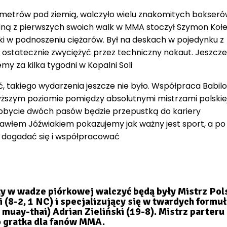
etrów pod ziemią, walczyło wielu znakomitych bokseró
edną z pierwszych swoich walk w MMA stoczył Szymon Kołe
ski w podnoszeniu ciężarów. Był na deskach w pojedynku z
 ostatecznie zwyciężyć przez techniczny nokaut. Jeszcze
y za kilka tygodni w Kopalni Soli
 takiego wydarzenia jeszcze nie było. Współpraca Babi
wyższym poziomie pomiędzy absolutnymi mistrzami polskie
dobycie dwóch pasów będzie przepustką do kariery
włem Jóźwiakiem pokazujemy jak ważny jest sport, a po 
ą dogadać się i współpracować
ły w wadze piórkowej walczyć będą były Mistrz Pol
(8-2, 1 NC) i specjalizujący się w twardych formu
 muay-thai) Adrian Zieliński (19-8). Mistrz parteru
 gratka dla fanów MMA.