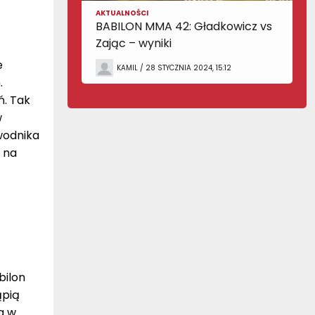
AKTUALNOŚCI
BABILON MMA 42: Gładkowicz vs
Zając – wyniki
e
KAMIL / 28 STYCZNIA 2024, 15:12
.
ń. Tak
w
wodnika
 na
bilon
ąpią
a w