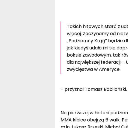
Takich hitowych starć z ud
więcej. Zaczynamy od niezw
„Podziemny Krąg” będzie dl
jak kiedyś udało mi się do
boksie zawodowym, tak rów
dla największej federacji 
zwycięstwa w Ameryce
– przyznał Tomasz Babiloński.
Na pierwszej w historii podzie
MMA kibice obejrzą 6 walk. P
m.in. Łukasz Brzeski, Michał Gu