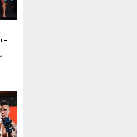
t –
KA