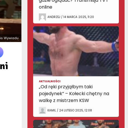
gdzie oglądać? Transmisja TV i
online
ANDRZEJ / 14 MARCA 2025, 11:20
: As Wywiadu
ni
AKTUALNOŚCI
„Od ręki przyjąłbym taki
pojedynek” – Kołecki chętny na
walkę z mistrzem KSW
KAMIL / 24 LUTEGO 2025, 12:08