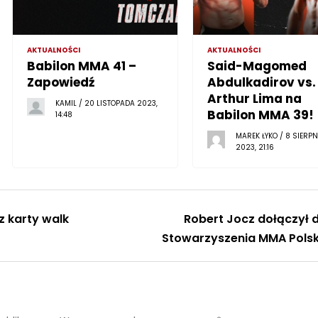
AKTUALNOŚCI
AKTUALNOŚCI
Babilon MMA 41 –
Said-Magomed
Zapowiedź
Abdulkadirov vs.
Arthur Lima na
KAMIL / 20 LISTOPADA 2023,
Babilon MMA 39!
14:48
MAREK ŁYKO / 8 SIERPN
2023, 21:16
z karty walk
Robert Jocz dołączył 
Stowarzyszenia MMA Pols