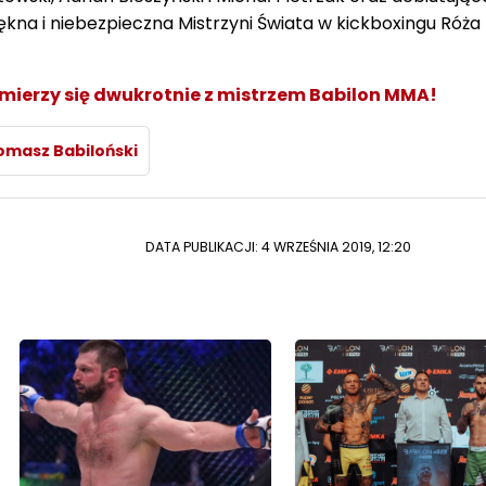
kna i niebezpieczna Mistrzyni Świata w kickboxingu Róża
zmierzy się dwukrotnie z mistrzem Babilon MMA!
omasz Babiloński
DATA PUBLIKACJI: 4 WRZEŚNIA 2019, 12:20