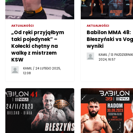
AKTUALNOŚCI
AKTUALNOŚCI
„Od ręki przyjąłbym
Babilon MMA 48:
taki pojedynek” –
Błeszyński vs Vog
Kołecki chętny na
wyniki
walkę z mistrzem
KAMIL / 13 PAŹDZIERNI
KSW
2024, 16:57
KAMIL / 24 LUTEGO 2025,
12:08