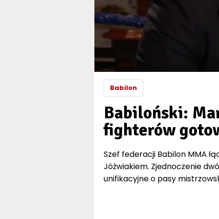
Babilon
Babiloński: Ma
fighterów goto
Szef federacji Babilon MMA łąc
Jóźwiakiem. Zjednoczenie dwó
unifikacyjne o pasy mistrzows