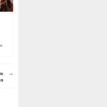
IA
→
do
ka