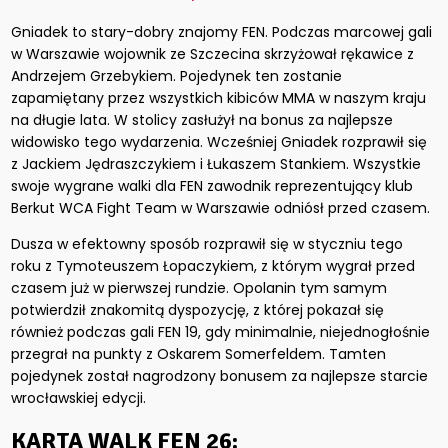
Gniadek to stary-dobry znajomy FEN. Podczas marcowej gali
w Warszawie wojownik ze Szczecina skrzyżował rękawice z
Andrzejem Grzebykiem. Pojedynek ten zostanie
zapamiętany przez wszystkich kibiców MMA w naszym kraju
na długie lata. W stolicy zasłużył na bonus za najlepsze
widowisko tego wydarzenia. Wcześniej Gniadek rozprawił się
z Jackiem Jędraszczykiem i Łukaszem Stankiem. Wszystkie
swoje wygrane walki dla FEN zawodnik reprezentujący klub
Berkut WCA Fight Team w Warszawie odniósł przed czasem.
Dusza w efektowny sposób rozprawił się w styczniu tego
roku z Tymoteuszem Łopaczykiem, z którym wygrał przed
czasem już w pierwszej rundzie. Opolanin tym samym
potwierdził znakomitą dyspozycję, z której pokazał się
również podczas gali FEN 19, gdy minimalnie, niejednogłośnie
przegrał na punkty z Oskarem Somerfeldem. Tamten
pojedynek został nagrodzony bonusem za najlepsze starcie
wrocławskiej edycji.
KARTA WALK FEN 26: