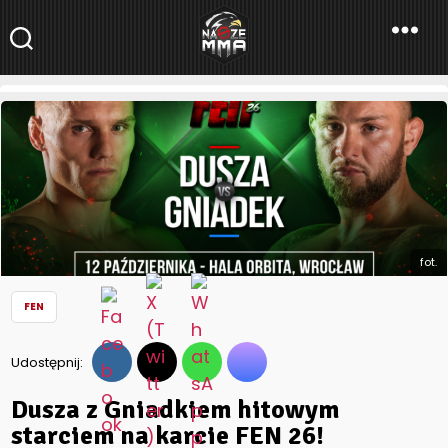
NaszeMMA
NaszeMMA.pl
»
Aktualności
»
Polskie MMA
»
FEN
»
Dusza z
Gniadkiem hitowym starciem na karcie FEN 26!
fot.
FEN
Udostępnij:
Dusza z Gniadkiem hitowym
starciem na karcie FEN 26!