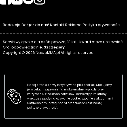
Redakcja
Dołącz do nas!
Kontakt
Reklama
Polityka prywatności
Serwis wyłącznie dla osób powyżej 18 lat. Hazard może uzależniać.
Szczegóły
Graj odpowiedzialnie.
Copyright © 2026 NaszeMMA.pl All rights reserved.
Na tej stronie są wykorzystywane pliki cookies. Stosujemy
je w celach zapewnienia maksymalnej wygody przy
korzystaniu z naszych serwisów. Korzystając ze strony
wyrażasz zgodę na używanie cookie, zgodnie z aktualnymi
ustawieniami przeglądarki oraz akceptujesz naszą
politykę prywatności.