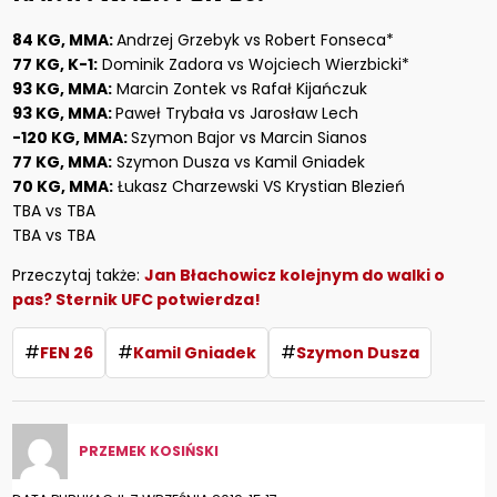
84 KG, MMA:
Andrzej Grzebyk vs Robert Fonseca*
77 KG, K-1:
Dominik Zadora vs Wojciech Wierzbicki*
93 KG, MMA:
Marcin Zontek vs Rafał Kijańczuk
93 KG, MMA:
Paweł Trybała vs Jarosław Lech
-120 KG, MMA:
Szymon Bajor vs Marcin Sianos
77 KG, MMA:
Szymon Dusza vs Kamil Gniadek
70 KG, MMA:
Łukasz Charzewski VS Krystian Blezień
TBA vs TBA
TBA vs TBA
Przeczytaj także:
Jan Błachowicz kolejnym do walki o
pas? Sternik UFC potwierdza!
#
#
#
FEN 26
Kamil Gniadek
Szymon Dusza
PRZEMEK KOSIŃSKI