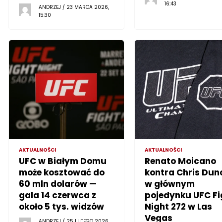
16:43
ANDRZEJ / 23 MARCA 2026,
15:30
AKTUALNOŚCI
AKTUALNOŚCI
UFC w Białym Domu
Renato Moicano
może kosztować do
kontra Chris Dun
60 mln dolarów —
w głównym
gala 14 czerwca z
pojedynku UFC Fi
około 5 tys. widzów
Night 272 w Las
Vegas
ANDRZEJ / 25 LUTEGO 2026,