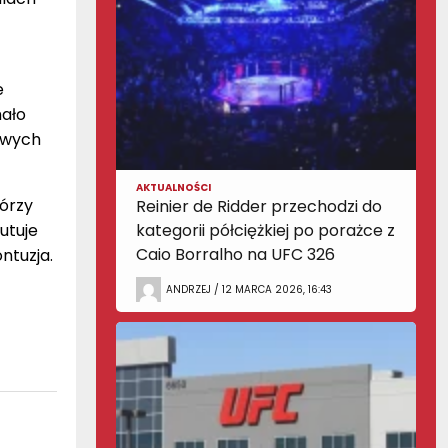
e
mało
owych
AKTUALNOŚCI
tórzy
Reinier de Ridder przechodzi do
iutuje
kategorii półciężkiej po porażce z
Caio Borralho na UFC 326
ntuzja.
ANDRZEJ / 12 MARCA 2026, 16:43