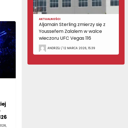
AKTUALNOŚCI
Aljamain Sterling zmierzy się z
Youssefem Zalalem w walce
wieczoru UFC Vegas 116
ANDRZEJ / 12 MARCA 2026, 15:39
iej
o
326
026,