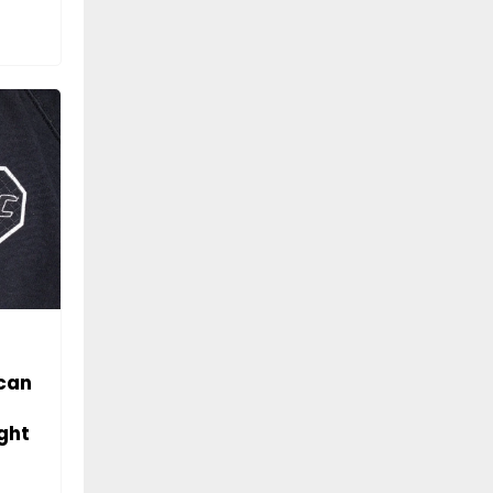
can
ght