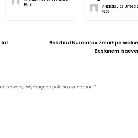
16:49
ANDRZEJ / 23 LUTEGO 
16:33
 lat
Bekzhod Nurmatov zmarł po walce
Beslanem Isaev
publikowany.
Wymagane pola są oznaczone
*