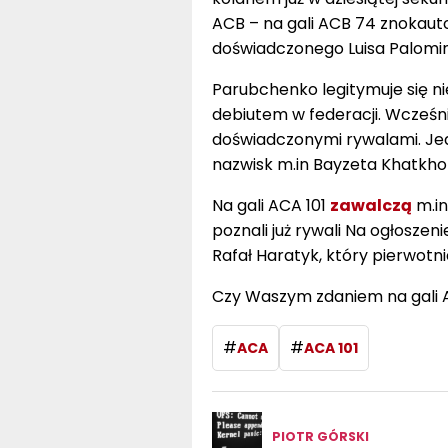
ACB – na gali ACB 74 znokaut
doświadczonego Luisa Palomin
Parubchenko legitymuje się ni
debiutem w federacji. Wcześni
doświadczonymi rywalami. Jed
nazwisk m.in Bayzeta Khatkho
Na gali ACA 101
zawalczą
m.in
poznali już rywali Na ogłoszeni
Rafał Haratyk, który pierwotni
Czy Waszym zdaniem na gali AC
#
#
ACA
ACA 101
PIOTR GÓRSKI