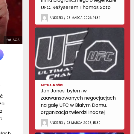
filmu biograficznego o legendzie
UFC. Reżyserem Thomas Soto
ANDRZEJ / 25 MARCA 2026, 14:34
fot. ACA
.
AKTUALNOŚCI
Jon Jones: byłem w
ść
zaawansowanych negocjacjach
za
na galę UFC w Białym Domu,
z
organizacja twierdzi inaczej
c
ANDRZEJ / 23 MARCA 2026, 15:30
alach