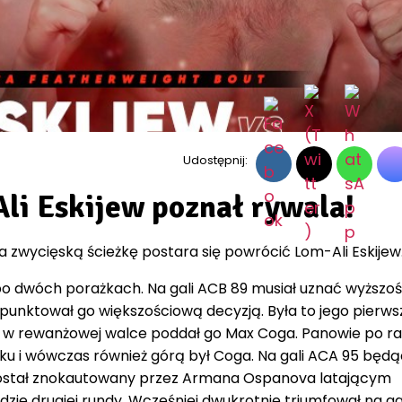
Udostępnij:
li Eskijew poznał rywala!
a zwycięską ścieżkę postara się powrócić Lom-Ali Eskijew
e po dwóch porażkach. Na gali ACB 89 musiał uznać wyższo
nktował go większościową decyzją. Była to jego pierws
to w rewanżowej walce poddał go Max Coga. Panowie po ra
roku i wówczas również górą był Coga. Na gali ACA 95 będą
tał znokautowany przez Armana Ospanova latającym
ndzie drugiej rundy. Wcześniej dwukrotnie triumfował na g