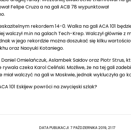
ował Felipe Cruza a na gali ACB 78 wypunktował
o.
eskazitelnym rekordem 14-0. Walka na gali ACA 101 będzi
ej walczył m.in na galach Tech-Krep. Walczył głównie z 
nak w jego rekordzie można doszukać się kilku wartości
khu oraz Naoyuki Kotaniego.
 Daniel Omielańczuk, Aslambek Saidov oraz Piotr Strus, k
e rywala czeka Karol Celiński. Możliwe, że na tej gali zadeb
e miał walczyć na gali w Moskwie, jednak wykluczyła go ko
A 101 Eskijew powróci na zwycięski szlak?
DATA PUBLIKACJI: 7 PAŹDZIERNIKA 2019, 21:17