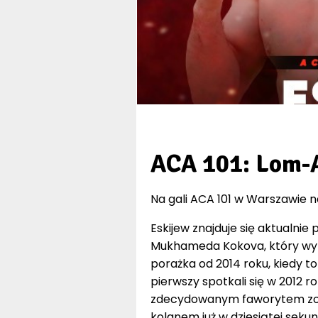
ACA 101: Lom-A
Na gali ACA 101 w Warszawie n
Eskijew znajduje się aktualni
Mukhameda Kokova, który wypu
porażka od 2014 roku, kiedy 
pierwszy spotkali się w 2012 
zdecydowanym faworytem zos
kolanem już w dziesiątej seku