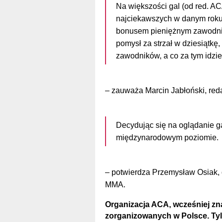
Na większoś
ci gal
(od red. AC
najciekawszych w danym roku
bonusem pieniężnym zawodn
pomysł za strzał w dziesiątk
zawodnik
ó
w, a co za tym idz
–
zauważa Marcin Jabłoński, re
Decydując się na oglądanie ga
międzynarodowym poziomie.
– potwierdza Przemysław Osiak, 
MMA.
Organizacja ACA, wcześniej z
zorganizowanych w Polsce. Tyl