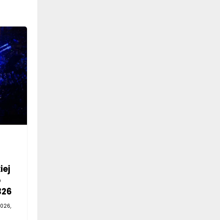
iej
o
326
026,