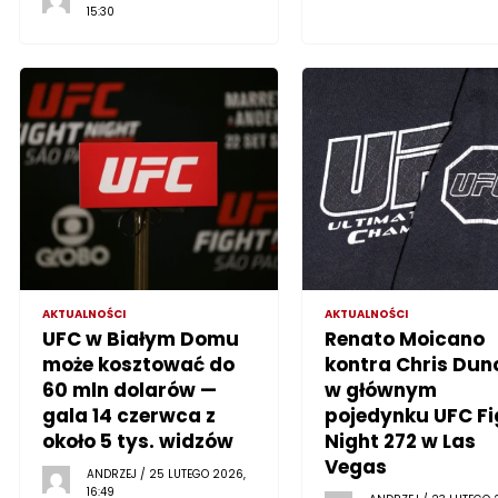
15:30
AKTUALNOŚCI
AKTUALNOŚCI
UFC w Białym Domu
Renato Moicano
może kosztować do
kontra Chris Dun
60 mln dolarów —
w głównym
gala 14 czerwca z
pojedynku UFC Fi
około 5 tys. widzów
Night 272 w Las
Vegas
ANDRZEJ / 25 LUTEGO 2026,
16:49