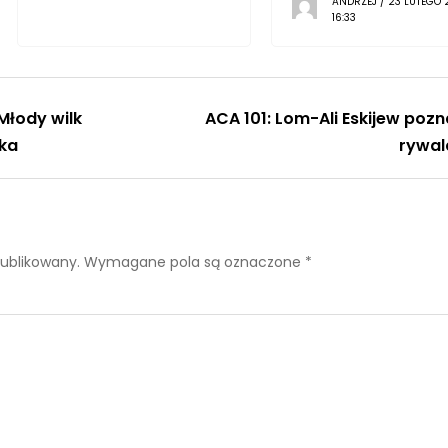
ANDRZEJ / 23 LUTEGO 
16:33
Młody wilk
ACA 101: Lom-Ali Eskijew pozn
lka
rywal
publikowany.
Wymagane pola są oznaczone
*