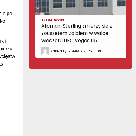
nie po
AKTUALNOŚCI
sko
Aljamain Sterling zmierzy się z
Youssefem Zalalem w walce
wieczoru UFC Vegas 116
k i
mierzy
ANDRZEJ / 12 MARCA 2026, 15:39
ycięstw
as