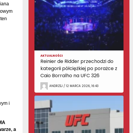
iana
tkowym
ten
AKTUALNOŚCI
Reinier de Ridder przechodzi do
kategorii półciężkiej po porażce z
Caio Borralho na UFC 326
ANDRZEJ / 12 MARCA 2026, 16:43
wym i
MMA
arze, a