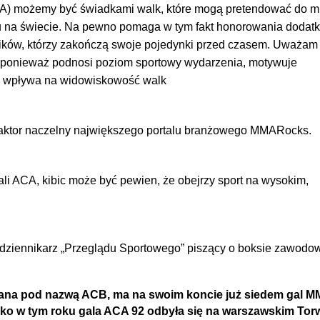
A) możemy być świadkami walk, kt
ó
re mogą pretendować do m
 na świecie. Na pewno pomaga w tym fakt honorowania doda
ik
ó
w, kt
ó
rzy zakończą swoje pojedynki przed czasem. Uważam 
ę, ponieważ podnosi poziom sportowy wydarzenia, motywuje
ie wpływa na widowiskowość walk
daktor naczelny największego portalu branżowego MMARocks.
li ACA, kibic może być pewien, że obejrzy sport na wysokim,
dziennikarz „Przeglądu Sportowego” piszący o boksie zawodo
nana pod nazwą ACB, ma na swoim koncie już siedem gal 
ko w tym roku gala ACA 92 odbyła się na warszawskim Torw