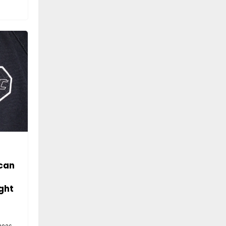
can
ght