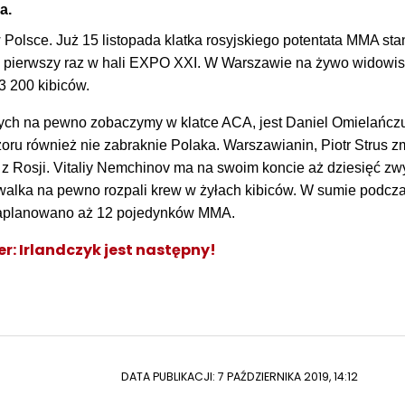
a.
Polsce. Już 15 listopada klatka rosyjskiego potentata MMA sta
ale pierwszy raz w hali EXPO XXI. W Warszawie na żywo widowi
3 200 kibiców.
ych na pewno zobaczymy w klatce ACA, jest Daniel Omielańczu
ru również nie zabraknie Polaka. Warszawianin, Piotr Strus
z
z Rosji. Vitaliy Nemchinov
ma na swoim koncie aż dziesięć zw
a walka na pewno rozpali krew w żyłach kibiców. W sumie podcz
zaplanowano aż 12 pojedynków MMA.
er: Irlandczyk jest następny!
DATA PUBLIKACJI: 7 PAŹDZIERNIKA 2019, 14:12