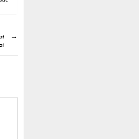
2026,
→
ał
a!