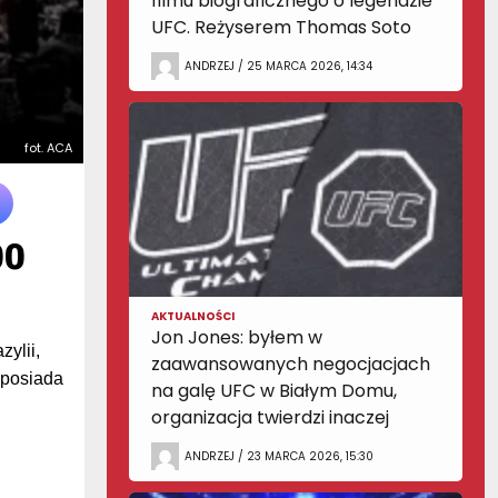
filmu biograficznego o legendzie
UFC. Reżyserem Thomas Soto
ANDRZEJ / 25 MARCA 2026, 14:34
fot. ACA
00
AKTUALNOŚCI
Jon Jones: byłem w
ylii,
zaawansowanych negocjacjach
i posiada
na galę UFC w Białym Domu,
organizacja twierdzi inaczej
ANDRZEJ / 23 MARCA 2026, 15:30