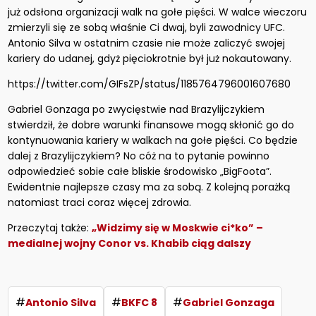
już odsłona organizacji walk na gołe pięści. W walce wieczoru
zmierzyli się ze sobą właśnie Ci dwaj, byli zawodnicy UFC.
Antonio Silva w ostatnim czasie nie może zaliczyć swojej
kariery do udanej, gdyż pięciokrotnie był już nokautowany.
https://twitter.com/GIFsZP/status/1185764796001607680
Gabriel Gonzaga po zwycięstwie nad Brazylijczykiem
stwierdził, że dobre warunki finansowe mogą skłonić go do
kontynuowania kariery w walkach na gołe pięści. Co będzie
dalej z Brazylijczykiem? No cóż na to pytanie powinno
odpowiedzieć sobie całe bliskie środowisko „BigFoota”.
Ewidentnie najlepsze czasy ma za sobą. Z kolejną porażką
natomiast traci coraz więcej zdrowia.
Przeczytaj także:
„Widzimy się w Moskwie ci*ko” –
medialnej wojny Conor vs. Khabib ciąg dalszy
#
#
#
Antonio Silva
BKFC 8
Gabriel Gonzaga