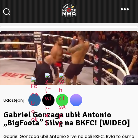
NaszeMMA
NaszeMMA.pl
»
Aktualności
»
Gabriel Gonzaga ubił Antonio
„BigFoota” Silvę na BKFC! [WIDEO]
fot.
Udostępnij:
Gabriel Gonzaga ubił Antonio
„BigFoota” Silvę na BKFC! [WIDEO]
Gabriel Gonzaga ubił Antonio Silvę na gali BKFC. Była to ósma