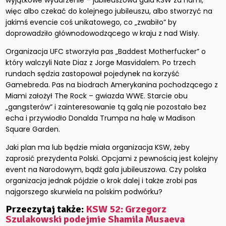
wyjątkowe wydarzenie – jubileuszowa gala KSW za nami,
więc albo czekać do kolejnego jubileuszu, albo stworzyć na
jakimś evencie coś unikatowego, co „zwabiło” by
doprowadziło głównodowodzącego w kraju z nad Wisły.
Organizacja UFC stworzyła pas „Baddest Motherfucker” o
który walczyli Nate Diaz z Jorge Masvidalem. Po trzech
rundach sędzia zastopował pojedynek na korzyść
Gamebreda. Pas na biodrach Amerykanina pochodzącego z
Miami założył The Rock – gwiazda WWE. Starcie obu
„gangsterów” i zainteresowanie tą galą nie pozostało bez
echa i przywiodło Donalda Trumpa na halę w Madison
Square Garden.
Jaki plan ma lub będzie miała organizacja KSW, żeby
zaprosić prezydenta Polski. Opcjami z pewnością jest kolejny
event na Narodowym, bądź gala jubileuszowa. Czy polska
organizacja jednak pójdzie o krok dalej i także zrobi pas
najgorszego skurwiela na polskim podwórku?
Przeczytaj także:
KSW 52: Grzegorz
Szulakowski podejmie Shamila Musaeva