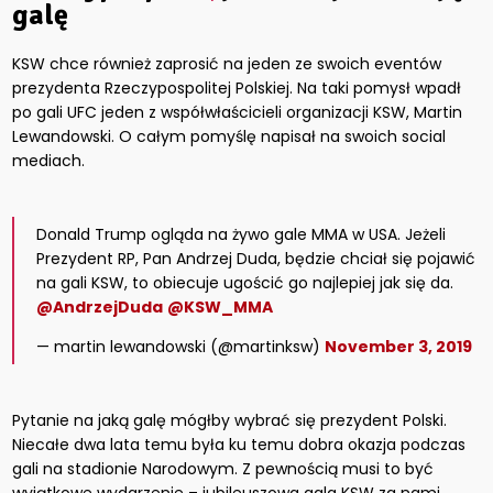
galę
KSW chce również zaprosić na jeden ze swoich eventów
prezydenta Rzeczypospolitej Polskiej. Na taki pomysł wpadł
po gali UFC jeden z współwłaścicieli organizacji KSW, Martin
Lewandowski. O całym pomyślę napisał na swoich social
mediach.
Donald Trump ogląda na żywo gale MMA w USA. Jeżeli
Prezydent RP, Pan Andrzej Duda, będzie chciał się pojawić
na gali KSW, to obiecuje ugościć go najlepiej jak się da.
@AndrzejDuda
@KSW_MMA
— martin lewandowski (@martinksw)
November 3, 2019
Pytanie na jaką galę mógłby wybrać się prezydent Polski.
Niecałe dwa lata temu była ku temu dobra okazja podczas
gali na stadionie Narodowym. Z pewnością musi to być