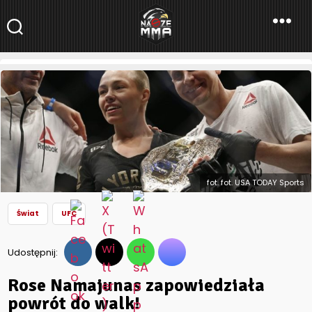
NaszeMMA
NaszeMMA.pl
»
Aktualności
»
Świat
»
UFC
»
Rose Namajunas
zapowiedziała powrót do walk!
fot. fot. USA TODAY Sports
Świat
UFC
Udostępnij:
Rose Namajunas zapowiedziała
powrót do walk!