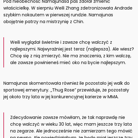
Pod nieobecność Namajunasa pas zdołał zmienić
właścicielkę. W sierpniu Weili Zhang zdetronizowała Andrade
szybkim nokautem w pierwszej rundzie. Namajunas
obojętnie patrzy na mistrzynię z Chin.
Weili wyglądał świetnie i zawsze chcę walczyć z
najlepszymi. Najwyraźniej jest teraz (najlepsza). Ale wiesz?
Chcę się z nią zmierzyć. Nie ma znaczenia, z kim walczę,
ale zawsze powinieneś mieć oko na bycie najlepszym.
Namajunas skomentowała również ile pozostało jej walk do
sportowej emerytury. „Thug Rose” przewiduje, że pozostały
jej około trzy lata w jej konkurencyjnej karierze w MMA.
Zdecydowanie zawsze mówiłam, że tak naprawdę nie
chcę walczyć w wieku 30 lat, więc mam jeszcze trzy lata
na zegarze. Ale jednocześnie nie zamierzam tego mówić
na pewno. Ale powiedziałabym, że będę miał jeszcze trzy