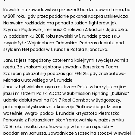
Kowalski na zawodowstwo przeszedł bardzo dawno temu, bo
w 2011 roku, gdy przez poddanie pokonał Kacpra Dzikiewicza.
Na swoim rozkładzie ma ponadto takich fighterów, jak
Szymon Piątkowski, Ireneusz Cholewa i Arkadiusz Jędraczka.
W październiku 2018 roku Kowalski w 1. rundzie przez TKO
zwyciężył z Wojciechem Orłowskim. Podczas debiutu pod
szyldem FEN poddał w 1. rundzie Rafała Kijańczuka.
Janusz jest napędzony czterema kolejnymi zwycięstwami z
rzędu. Ze znakomitej strony zawodnik Berserkers Team
Szczecin pokazał się podczas gali FEN 25, gdy znokautował
Michała Gutowskiego w 1. rundzie.
Janusz był wielokrotnym mistrzem Polski w brazylijskim jiu-
jitsu i mistrzem Polski ADCC w Submission Fighting. „Kulkinio”
udanie debiutował na FEN 7 Real Combat w Bydgoszczy,
pokonując błyskawicznie Andrzeja Piątkowskiego. Miesiąc
wcześniej wygrał poddał 1. rundzie Krzysztofa Pietraszka.
Ponownie z Pietraszkiem skonfrontował się w październiku
2018 roku i walka zakończyła się w ten sam sposób –
poddaniem Janusza. Zawodnik ze Szczecina stoczył w swojej