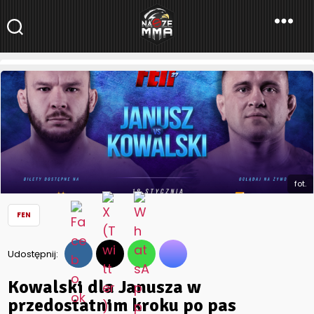
NaszeMMA
NaszeMMA.pl
»
Aktualności
»
Polskie MMA
»
FEN
»
Kowalski dla
Janusza w przedostatnim kroku po pas
fot.
FEN
Udostępnij:
Kowalski dla Janusza w
przedostatnim kroku po pas