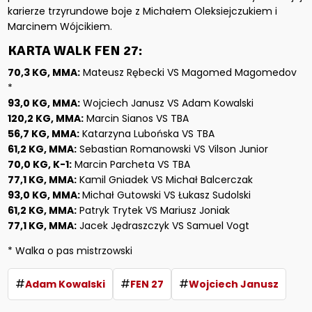
karierze trzyrundowe boje z Michałem Oleksiejczukiem i
Marcinem Wójcikiem.
KARTA WALK FEN 27:
70,3 KG, MMA:
Mateusz Rębecki VS Magomed Magomedov
*
93,0 KG, MMA:
Wojciech Janusz VS Adam Kowalski
120,2 KG, MMA:
Marcin Sianos VS TBA
56,7 KG, MMA:
Katarzyna Lubońska VS TBA
61,2 KG, MMA:
Sebastian Romanowski VS Vilson Junior
70,0 KG, K-1:
Marcin Parcheta VS TBA
77,1 KG, MMA:
Kamil Gniadek VS Michał Balcerczak
93,0 KG, MMA:
Michał Gutowski VS Łukasz Sudolski
61,2 KG, MMA:
Patryk Trytek VS Mariusz Joniak
77,1 KG, MMA:
Jacek Jędraszczyk VS Samuel Vogt
* Walka o pas mistrzowski
#
#
#
Adam Kowalski
FEN 27
Wojciech Janusz