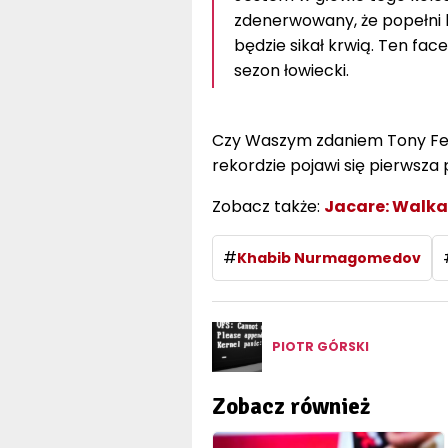
zdenerwowany, że popełni b
będzie sikał krwią. Ten fac
sezon łowiecki.
Czy Waszym zdaniem Tony Fergu
rekordzie pojawi się pierwsza
Zobacz także:
Jacare: Walka
#
Khabib Nurmagomedov
PIOTR GÓRSKI
Zobacz również