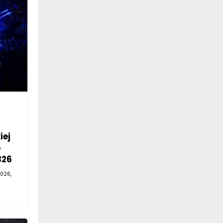
iej
o
326
026,