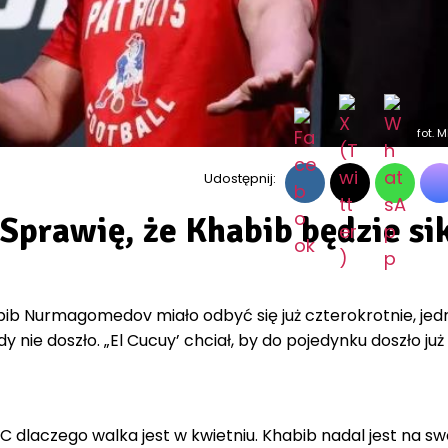
fot. 
Udostępnij:
Sprawię, że Khabib będzie si
bib Nurmagomedov miało odbyć się już czterokrotnie, jed
dy nie doszło. „El Cucuy’ chciał, by do pojedynku doszło już
 dlaczego walka jest w kwietniu. Khabib nadal jest na swo