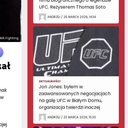
filmu biograficznego o legendzie
UFC. Reżyserem Thomas Soto
ANDRZEJ / 25 MARCA 2026, 14:34
MMA Fighting
kał
AKTUALNOŚCI
Jon Jones: byłem w
nak
zaawansowanych negocjacjach
 w
na galę UFC w Białym Domu,
organizacja twierdzi inaczej
ANDRZEJ / 23 MARCA 2026, 15:30
jej