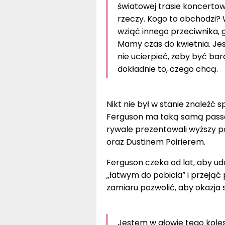
światowej trasie koncertowe
rzeczy. Kogo to obchodzi? 
wziąć innego przeciwnika, 
Mamy czas do kwietnia. Je
nie ucierpieć, żeby być ba
dokładnie to, czego chcą.
Nikt nie był w stanie znaleźć
Ferguson ma taką samą passę
rywale prezentowali wyższy 
oraz Dustinem Poirierem.
Ferguson czeka od lat, aby u
„łatwym do pobicia” i przejąć p
zamiaru pozwolić, aby okazja 
Jestem w głowie tego kolesi