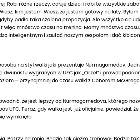
j. Robi różne rzeczy, całuje dzieci i robi te wszystkie zab
Wiesz, kim jestem. Wiesz, że jestem gotowy na luty. Byłe
gdyby padła taka szalona propozycja. Ale wszystko się uda
st więc mnóstwo czasu na trening. Mamy mnóstwo czasu,
rdzo inteligentnym i zaufać naszym zespołom i dać kibico
 sposobu na styl walki jaki prezentuje Nurmagomedov. Jed
 dwunastu wygranych w UFC jak „Orzeł” i prawdopodobn
poziom – przynajmniej do czasu walki z Conorem McGreg
dowodnić, że jest lepszy od Nurmagomedova, którego naz
as UFC. Teraz, gdy walka jest już oficjalnie, powiedział, że
się wymknęła.
a. Patrzy na mnie. Będzie tak ciężko trenował. Będzie tak