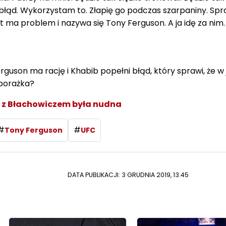
łąd. Wykorzystam to. Złapię go podczas szarpaniny. Spra
et ma problem i nazywa się Tony Ferguson. A ja idę za nim.
son ma rację i Khabib popełni błąd, który sprawi, że w 
 porażka?
 z Błachowiczem była nudna
#
#
Tony Ferguson
UFC
DATA PUBLIKACJI: 3 GRUDNIA 2019, 13:45