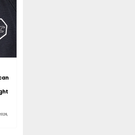
can
ght
2026,