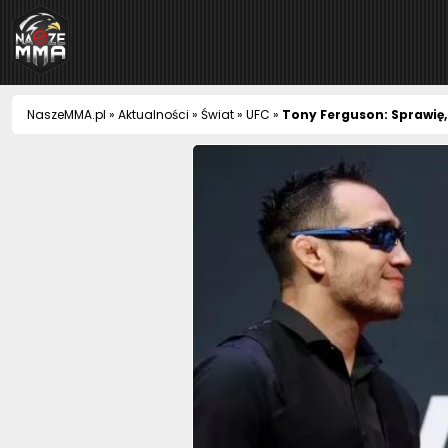
NaszeMMA
NaszeMMA.pl
»
Aktualności
»
Świat
»
UFC
»
Tony Ferguson: Sprawię, 