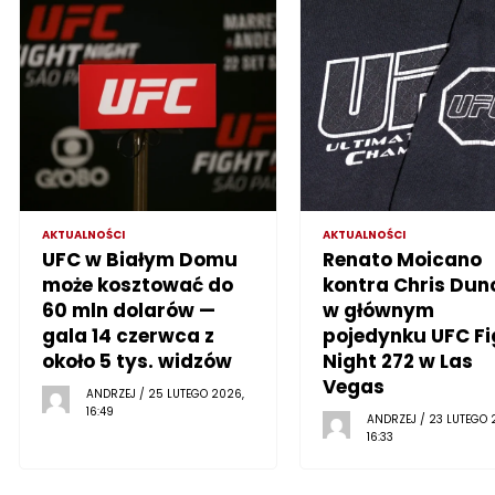
AKTUALNOŚCI
AKTUALNOŚCI
UFC w Białym Domu
Renato Moicano
może kosztować do
kontra Chris Dun
60 mln dolarów —
w głównym
gala 14 czerwca z
pojedynku UFC Fi
około 5 tys. widzów
Night 272 w Las
Vegas
ANDRZEJ / 25 LUTEGO 2026,
16:49
ANDRZEJ / 23 LUTEGO 
16:33