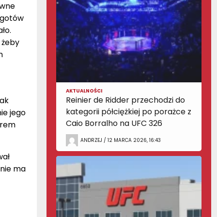
awne
m gotów
ło.
 żeby
m
AKTUALNOŚCI
Reinier de Ridder przechodzi do
nak
kategorii półciężkiej po porażce z
ie jego
Caio Borralho na UFC 326
orem
ANDRZEJ / 12 MARCA 2026, 16:43
wał
 nie ma