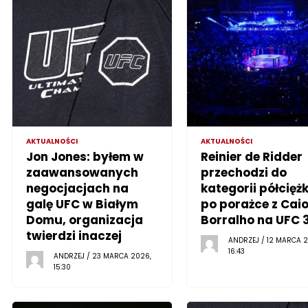
AKTUALNOŚCI
AKTUALNOŚCI
Jon Jones: byłem w
Reinier de Ridder
zaawansowanych
przechodzi do
negocjacjach na
kategorii półciężk
galę UFC w Białym
po porażce z Cai
Domu, organizacja
Borralho na UFC 
twierdzi inaczej
ANDRZEJ / 12 MARCA 2
16:43
ANDRZEJ / 23 MARCA 2026,
15:30